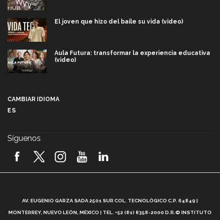
El joven que hizo del baile su vida (video)
Aula Futura: transformar la experiencia educativa
(video)
Más que un festival cultural: así es la magia de
VIBRART 2026 (video)
CAMBIAR IDIOMA
ES
Javier Guzmán: investigación con impacto social
(video)
Síguenos
¡México, en el top del mundial de robótica FIRST
2026! (video)
Vida Tec: Pasión, disciplina y básquetbol, con Gael
Adame (video)
A
AV. EUGENIO GARZA SADA 2501 SUR COL. TECNOLÓGICO C.P. 64849 |
L
¿Cómo es el Modelo Educativo Tec? (video)
MONTERREY, NUEVO LEÓN, MÉXICO | TEL. +52 (81) 8358-2000 D.R.© INSTITUTO