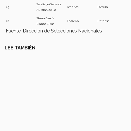
Santiago Cisneros
25
América
Portera
Aurora Cecilia
Sierra García
26
Thor/KA
Defensa
Bianca Elissa
Fuente: Dirección de Selecciones Nacionales
LEE TAMBIÉN: