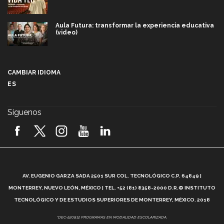
Aula Futura: transformar la experiencia educativa
(video)
Más que un festival cultural: así es la magia de
VIBRART 2026 (video)
CAMBIAR IDIOMA
ES
Javier Guzmán: investigación con impacto social
(video)
Síguenos
¡México, en el top del mundial de robótica FIRST
2026! (video)
Vida Tec: Pasión, disciplina y básquetbol, con Gael
Adame (video)
A
AV. EUGENIO GARZA SADA 2501 SUR COL. TECNOLÓGICO C.P. 64849 |
L
¿Cómo es el Modelo Educativo Tec? (video)
MONTERREY, NUEVO LEÓN, MÉXICO | TEL. +52 (81) 8358-2000 D.R.© INSTITUTO
TECNOLÓGICO Y DE ESTUDIOS SUPERIORES DE MONTERREY, MÉXICO. 2018
Vida Tec: Feminismo e Inteligencia Artificial, Paola
*DEC-520912 PROGRAMAS EN MODALIDAD ESCOLARIZADA.