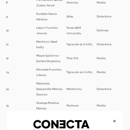
8
América
Media
Zulma Yared
Iturbide Ibarra
9
Atlas
Delantera
Adriana
López Fuentes
Texas A&M
10
Defensa
Jimena
University
Martínez Abad
11
Tigres de la U.A.N.L
Delantera
Katty
Mayor Gutiérrez
12
Thor/KA
Media
Sandra Stephany
Mercado Fuentes
13
Tigres de la U.A.N.L
Media
Liliana
Monsiváis
14
Salayandia Mónica
Monterrey
Delantera
Desiree
Ocampo Medina
15
Pachuca
Media
Mónica
Ovalle Muñoz
×
16
Lizbeth
Tigres de la U.A.N.L
Media
Jacqueline