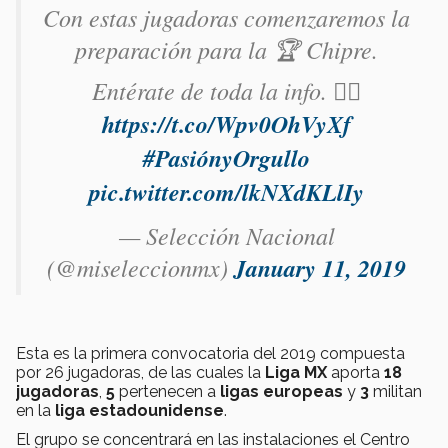
Con estas jugadoras comenzaremos la
preparación para la 🏆 Chipre.
Entérate de toda la info. 👉🏻
https://t.co/Wpv0OhVyXf
#PasiónyOrgullo
pic.twitter.com/lkNXdKLlIy
— Selección Nacional
(@miseleccionmx)
January 11, 2019
Esta es la primera convocatoria del 2019 compuesta
por 26 jugadoras, de las cuales la
Liga MX
aporta
18
jugadoras
,
5
pertenecen a
ligas europeas
y
3
militan
en la
liga estadounidense
.
El grupo se concentrará en las instalaciones el Centro