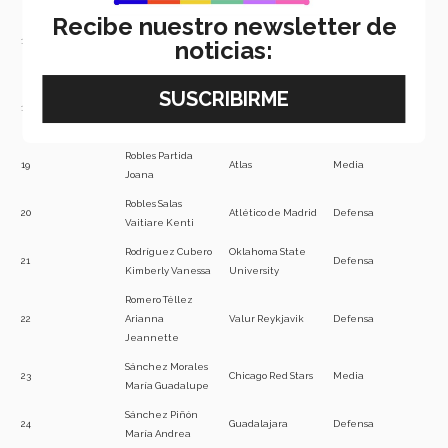
Recibe nuestro newsletter de
Palacios
17
Hernández Kiana
Real Sociedad
Delantera
noticias:
Angélica
Rangel
18
Hernández Lydia
Tigres de la U.A.N.L
Media
Nayeli
Robles Partida
19
Atlas
Media
Joana
Robles Salas
20
Atlético de Madrid
Defensa
Vaitiare Kenti
Rodríguez Cubero
Oklahoma State
21
Defensa
Kimberly Vanessa
University
Romero Téllez
22
Arianna
Valur Reykjavik
Defensa
Jeannette
Sánchez Morales
23
Chicago Red Stars
Media
María Guadalupe
Sánchez Piñón
24
Guadalajara
Defensa
María Andrea