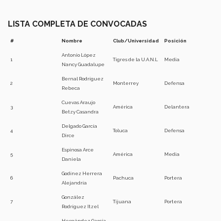
LISTA COMPLETA DE CONVOCADAS
#
Nombre
Club/Universidad
Posición
Antonio López
1
Tigres de la U.A.N.L
Media
Nancy Guadalupe
Bernal Rodríguez
2
Monterrey
Defensa
Rebeca
Cuevas Araujo
3
América
Delantera
Betzy Casandra
Delgado García
4
Toluca
Defensa
Dirce
Espinosa Arce
5
América
Media
Daniela
Godínez Herrera
6
Pachuca
Portera
Alejandría
González
7
Tijuana
Portera
Rodríguez Itzel
Hernández García