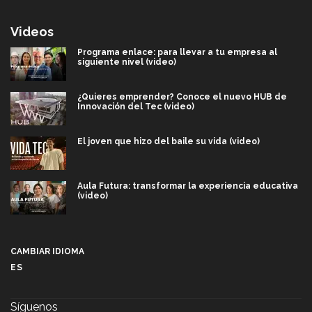
Videos
Programa enlace: para llevar a tu empresa al
siguiente nivel (video)
¿Quieres emprender? Conoce el nuevo HUB de
Innovación del Tec (video)
El joven que hizo del baile su vida (video)
Aula Futura: transformar la experiencia educativa
(video)
Más que un festival cultural: así es la magia de
VIBRART 2026 (video)
CAMBIAR IDIOMA
ES
Javier Guzmán: investigación con impacto social
(video)
Síguenos