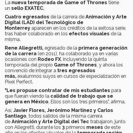
La
nueva temporada de Game of Thrones
tiene
un
sello EXATEC.
Cuatro egresados
de la carrera de
Animación y Arte
Digital (LAD) del Tecnológico de
Monter
rey
aparecen en los créditos de la exitosa serie,
tras haber colaborado en los
efectos visuales
de la
misma.
Rene Allegretti,
egresado de la
primera generación
de la carrera
(en 2011), ha colaborado ya en varias
ocasiones con
Rodeo FX
, incluyendo la quinta
temporada del propio
Game of Thrones
, y ahora los
convenció de integrar a
tres egresados
más,
exalumnos suyos en cursos de especialización en
Pixel Perfect.
"Les propuse contratar de mis estudiantes
para
que fueran viendo la
calidad de trabajo que se
genera en Méxi
co
. Ellos son los tres primeros", afirma.
Así,
Javier Flores, Jerónimo Martínez y Carlos
Santiago
, todos salidos de la misma carrera
de
Animación y Arte Digital del Tec
trabajaron, junto
con Allegretti, durante los
3
primeros
meses
de este
año en los efectos visuales de la
temporada recién