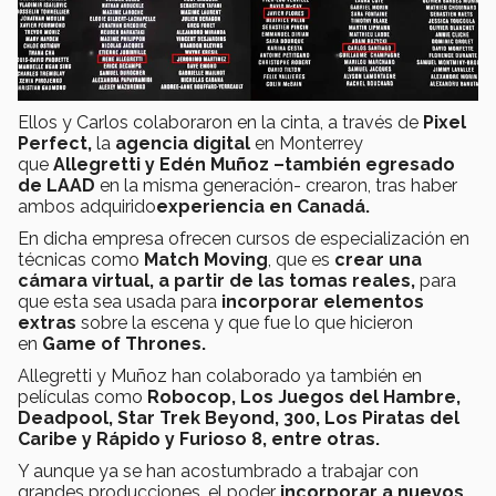
Ellos y Carlos colaboraron en la cinta, a través de
Pixel
Perfect,
la
agencia digital
en Monterrey
que
Allegretti y Edén Muño
z –también egresado
de LAAD
en la misma generación- crearon, tras haber
ambos adquirido
experiencia en Canadá.
En dicha empresa ofrecen cursos de especialización en
técnicas como
Match Moving
, que es
crear una
cámara virtual, a partir de las tomas reales,
para
que esta sea usada para
incorporar elementos
extras
sobre la escena y que fue lo que hicieron
en
Game of Thrones.
Allegretti y Muñoz han colaborado ya también en
películas como
R
obocop, Los Juegos del Hambre,
Deadpool, Star Trek Beyond, 300, Los Piratas del
Caribe y Rápido y Furioso 8, entre otras.
Y aunque ya se han acostumbrado a trabajar con
grandes producciones, el poder
incorporar a nuevos