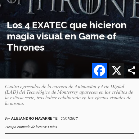
Los 4 EXATEC que hicieron
magia visual en Game of
Thrones
Facebook
X
Cuatro egresados de la carrera de Animación y Arte Digital
(LAD) del Tecnológico de Monterrey aparecen en los créditos de
la exitosa serie, tras haber colaborado en los efectos visuales de
la misma.
Por
- 26/07/2017
ALEJANDRO NAVARRETE
Tiempo estimado de lectura:3 mins