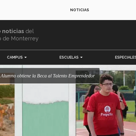
NOTICIAS
e noticias
del
o de Monterrey
CAMPUS
ESCUELAS
ESPECIALE
! Alumna obtiene la Beca al Talento Emprendedor