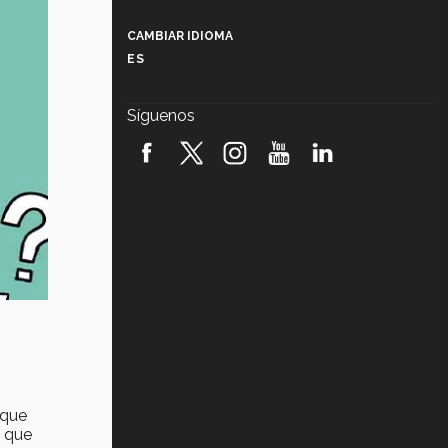
Más que un festival cultural: así es
la magia de VIBRART 2026 (video)
CAMBIAR IDIOMA
ES
Javier Guzmán: investigación con
impacto social (video)
Síguenos
¡México, en el top del mundial de
robótica FIRST 2026! (video)
Vida Tec: Pasión, disciplina y
básquetbol, con Gael Adame
(video)
¿Cómo es el Modelo Educativo
Tec? (video)
Vida Tec: Feminismo e Inteligencia
Artificial, Paola Ricaurte (video)
 que
a que