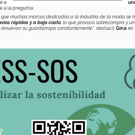
ué es lo que hizo que esta industria se convirtiera en la
segun
 a la pregunta:
a que muchas marcas dedicadas a la industria de la moda se 
nvíos rápidos y a bajo costo
, lo que provoca sobrecompra y un
s renuevan su guardarropa constantemente”
, destacó
Gina
en