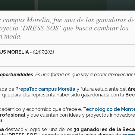
 campus Morelia, fue una de las ganadoras de
royecto ‘DRESS-SOS’ que busca cambiar los
la moda.
- 02/07/2021
PUS MORELIA
 oportunidades
. Es una forma en que voy a poder aprovechar 
uada de
PrepaTec campus Morelia
y futura estudiante del
ár
 que para ella representa haber sido galardonada con la
Bec
cadémico y económico que ofrece el
Tecnológico de Mont
rofesional
y que cuentan con ideas y proyectos innovador
d
.
na
destacó y logró ser una de los
30 ganadores de la Beca