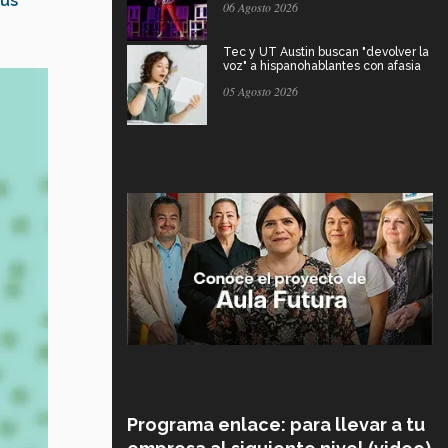
us
06 Agosto 2026
Tec y UT Austin buscan "devolver la
voz" a hispanohablantes con afasia
05 Agosto 2026
Programa enlace: para llevar a tu