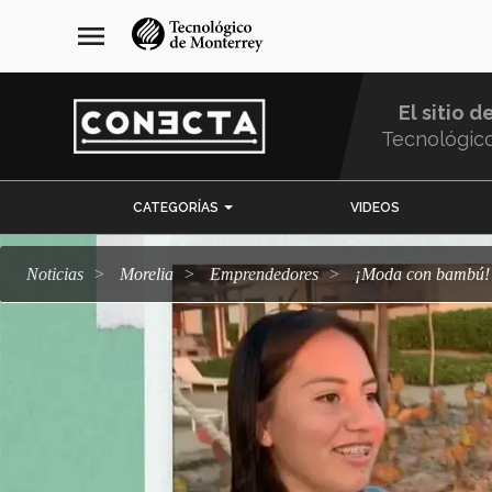
Pasar
navegación
menu
al
principal
contenido
principal
El sitio d
Tecnológic
Menu
CATEGORÍAS
VIDEOS
Comunidad
Noticias
Morelia
emprendedores
¡Moda con bambú