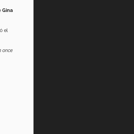
e
Gina
ó el
n once