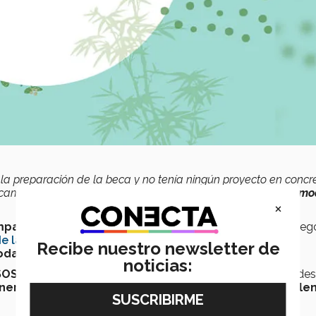
la preparación de la beca y no tenía ningún proyecto en concre
ficamos una problemática:
la sobrecompra de artículos de m
×
ompañeras
, como parte de un proyecto de su materia de neg
e las Naciones Unidas (ONU)
, la segunda industria más
Recibe nuestro newsletter de
moda
.
noticias:
SOS
’ el cual
Gina
, con el permiso de su equipo de trabajo, des
neración
de estudiantes que han obtenido la
Beca al Tale