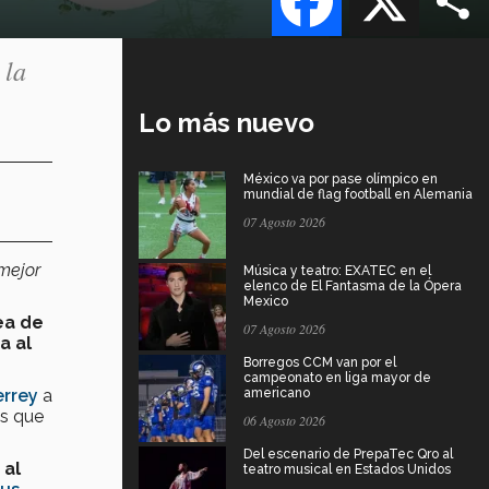
 la
Lo más nuevo
México va por pase olímpico en
mundial de flag football en Alemania
07 Agosto 2026
mejor
Música y teatro: EXATEC en el
elenco de El Fantasma de la Ópera
Mexico
ea de
07 Agosto 2026
a al
Borregos CCM van por el
campeonato en liga mayor de
errey
a
americano
es que
06 Agosto 2026
Del escenario de PrepaTec Qro al
 al
teatro musical en Estados Unidos