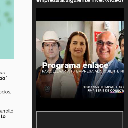
empresa al siguiente nivel (video)
to.
oda
”
,
ocios,
arrolló
nto