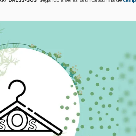
ado
‘DRESS-SOS’
, llegando a ser así la única alumna de
camp