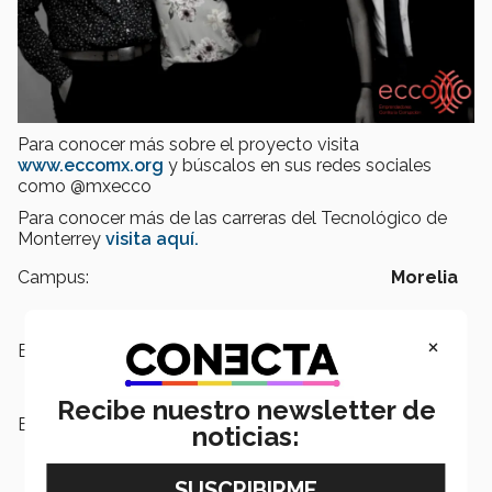
Para conocer más sobre el proyecto visita
www.eccomx.org
y búscalos en sus redes sociales
como @mxecco
Para conocer más de las carreras del Tecnológico de
Monterrey
visita aquí.
Campus:
Morelia
×
Escuelas:
Negocios
Recibe nuestro newsletter de
Etiquetas:
Ecoo,
talentum,
morelia,
noticias:
corrupción,
Seguridad ,
Justicia,
agua