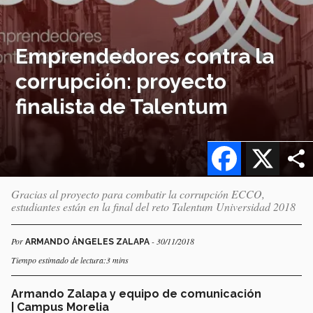
Emprendedores contra la
corrupción: proyecto
finalista de Talentum
Facebook
X
Gracias al proyecto para combatir la corrupción ECCO,
estudiantes están en la final del reto Talentum Universidad 2018
Por
- 30/11/2018
ARMANDO ÁNGELES ZALAPA
Tiempo estimado de lectura:3 mins
Armando Zalapa y equipo de comunicación
| Campus Morelia