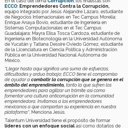
En el caso del tema
Corrupción
, los finalistas son
ECCO
:
Emprendedores Contra la Corrupción,
equipo integrado por Jesús Alejandre Lázaro, estudiante
de Negocios Internacionales en Tec Campus Morelia;
Enrique Anaya Bovio, estudiante de Ingeniería en
Sistemas Computacionales en el Tec Campus
Guadalajara; Mayra Elisa Tosca Cardoza, estudiante de
Ingeniería en Biotecnología en la Universidad Autónoma
de Yucatán y Tatiana Dessire Oviedo Gómez, estudiante
de la Licenciatura en Ciencia Política y Administración
Pública en la Universidad Nacional Autónoma de
México.
“Llegar hasta aquí significa una suma de esfuerzos,
dificultades y arduo trabajo; ECCO tiene el compromiso
de ayudar a
combatir la corrupción que se genera en el
ámbito del emprendimiento,
tanto la que sufren los
emprendedores para agilizar un trámite así como
fomentar una cultura anticorrupción en la comunidad
emprendedora. Invitamos a los emprendedores
mexicanos a que compartan su experiencia en nuestra
plataforma”
. Menciona Jesús.
Talentum Universidad tiene el propósito de formar
líderes con un enfoque social
así como dotarlos de