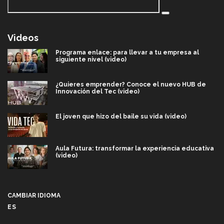
Videos
Programa enlace: para llevar a tu empresa al
siguiente nivel (video)
¿Quieres emprender? Conoce el nuevo HUB de
Innovación del Tec (video)
El joven que hizo del baile su vida (video)
Aula Futura: transformar la experiencia educativa
(video)
Más que un festival cultural: así es la magia de
VIBRART 2026 (video)
CAMBIAR IDIOMA
ES
Javier Guzmán: investigación con impacto social
(video)