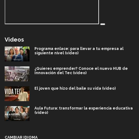
Videos
Programa enlace: para llevar a tu empresa al
siguiente nivel (video)
¿Quieres emprender? Conoce el nuevo HUB de
Innovación del Tec (video)
El joven que hizo del baile su vida (video)
Aula Futura: transformar la experiencia educativa
(video)
Más que un festival cultural: así es la magia de
VIBRART 2026 (video)
CAMBIAR IDIOMA