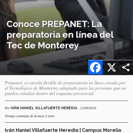
Conoce PREPANET: La
preparatoria en línea del
Tec de Monterey
Facebook
X
Prepanet, es opción flexible de preparatoria en línea creada por
el Tecnológico de Monterrey adaptado para las personas que no
pueden estudiar dentro del esquema presencial.
Por
- 21/09/2018
IVÁN HANIEL VILLAFUERTE HEREDIA
Tiempo estimado de lectura:2 mins
Iván Haniel Villafuerte Heredia | Campus Morelia