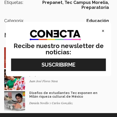
Etiquetas:
Prepanet,
Tec Campus Morelia,
Preparatoria
Categoría:
Educación
×
Notas Relacionadas
Recibe nuestro newsletter de
Entre miles: mexicana gana beca de maestría
noticias:
Erasmus Mundus LIVE
Natalia Croda
Estudiantes de 5 campus Tec impulsan
proyectos en la Sierra Tarahumara
Juan José Flores Nava
Diseños de estudiantes Tec exponen en
Milán riqueza cultural de México
Daniela Novillo y Carlos González