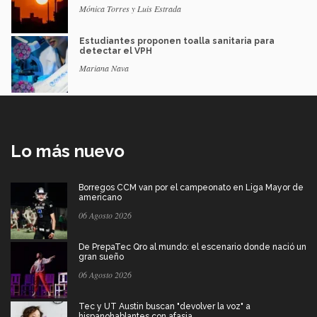
Mónica Torres y Luis Estrada
Estudiantes proponen toalla sanitaria para
detectar el VPH
Mariana Nava
Lo más nuevo
Borregos CCM van por el campeonato en Liga Mayor de
americano
06 Agosto 2026
De PrepaTec Qro al mundo: el escenario donde nació un
gran sueño
06 Agosto 2026
Tec y UT Austin buscan "devolver la voz" a
hispanohablantes con afasia