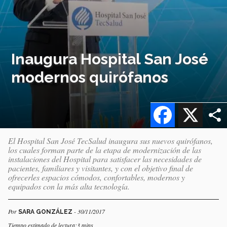
Inaugura Hospital San José
modernos quirófanos
Facebook
X
El Hospital San José TecSalud inaugura sus nuevos quirófanos,
los cuales forman parte de la etapa de modernización de las
instalaciones del Hospital para satisfacer las necesidades de
pacientes, familiares y visitantes, y con el objetivo final de
ofrecerles espacios cómodos, confortables, modernos y
equipados con la más alta tecnología.
Por
- 30/11/2017
SARA GONZÁLEZ
Tiempo estimado de lectura:3 mins