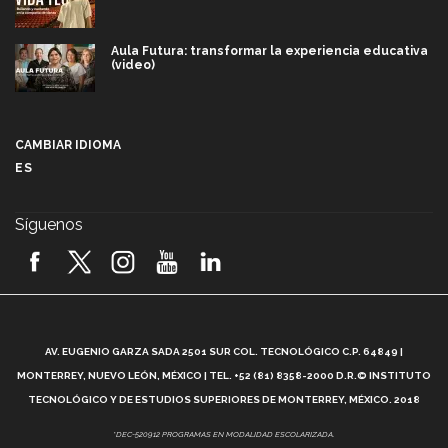
Aula Futura: transformar la experiencia educativa
(video)
Más que un festival cultural: así es la magia de
VIBRART 2026 (video)
CAMBIAR IDIOMA
ES
Javier Guzmán: investigación con impacto social
(video)
Síguenos
¡México, en el top del mundial de robótica FIRST
2026! (video)
Vida Tec: Pasión, disciplina y básquetbol, con Gael
Adame (video)
A
AV. EUGENIO GARZA SADA 2501 SUR COL. TECNOLÓGICO C.P. 64849 |
L
¿Cómo es el Modelo Educativo Tec? (video)
MONTERREY, NUEVO LEÓN, MÉXICO | TEL. +52 (81) 8358-2000 D.R.© INSTITUTO
TECNOLÓGICO Y DE ESTUDIOS SUPERIORES DE MONTERREY, MÉXICO. 2018
Vida Tec: Feminismo e Inteligencia Artificial, Paola
*DEC-520912 PROGRAMAS EN MODALIDAD ESCOLARIZADA.