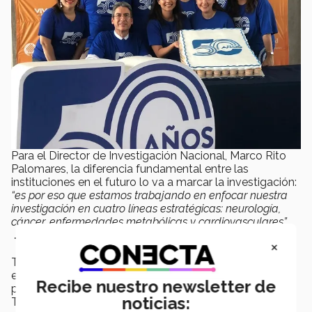
Para el Director de Investigación Nacional, Marco Rito
Palomares, la diferencia fundamental entre las
instituciones en el futuro lo va a marcar la investigación:
“es por eso que estamos trabajando en enfocar nuestra
investigación en cuatro líneas estratégicas: neurología,
cáncer, enfermedades metabólicas y cardiovasculares”.
TecSalud y su compromiso social
×
TecSalud también ha cuidado la salud de la comunidad
económicamente menos favorecida a través de los
Recibe nuestro newsletter de
programas sociales desarrollados por la Fundación
noticias:
TecSalud.