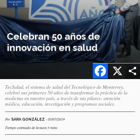
Celebran 50 años de
innovación en salud
Facebook
X
TecSalud, el sistema de salud del Tecnológico de Monterrey,
celebró sus primeros 50 años de transformar la práctica de la
medicina en nuestro país, a través de sus pilares: atención
médica, educación, investigación y programas sociales.
Por
- 05/07/2019
SARA GONZÁLEZ
Tiempo estimado de lectura:3 mins