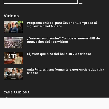
Videos
Programa enlace: para llevar a tu empresa al
siguiente nivel (video)
¿Quieres emprender? Conoce el nuevo HUB de
Innovación del Tec (video)
El joven que hizo del baile su vida (video)
Aula Futura: transformar la experiencia educativa
(video)
Más que un festival cultural: así es la magia de
VIBRART 2026 (video)
CAMBIAR IDIOMA
ES
Javier Guzmán: investigación con impacto social
(video)