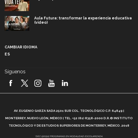
Aula Futura: transformar la experiencia educativa
(video)
Más que un festival cultural: así es la magia de
VIBRART 2026 (video)
CAMBIAR IDIOMA
ES
Javier Guzmán: investigación con impacto social
(video)
Síguenos
¡México, en el top del mundial de robótica FIRST
2026! (video)
Vida Tec: Pasión, disciplina y básquetbol, con Gael
Adame (video)
A
AV. EUGENIO GARZA SADA 2501 SUR COL. TECNOLÓGICO C.P. 64849 |
L
¿Cómo es el Modelo Educativo Tec? (video)
MONTERREY, NUEVO LEÓN, MÉXICO | TEL. +52 (81) 8358-2000 D.R.© INSTITUTO
TECNOLÓGICO Y DE ESTUDIOS SUPERIORES DE MONTERREY, MÉXICO. 2018
Vida Tec: Feminismo e Inteligencia Artificial, Paola
*DEC-520912 PROGRAMAS EN MODALIDAD ESCOLARIZADA.