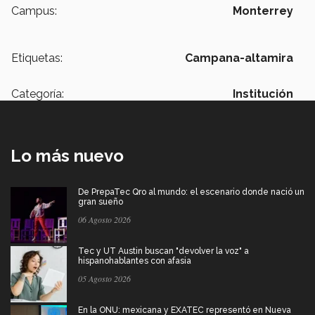
Campus:
Monterrey
Etiquetas:
Campana-altamira
Categoría:
Institución
Lo más nuevo
De PrepaTec Qro al mundo: el escenario donde nació un
gran sueño
06 Agosto 2026
Tec y UT Austin buscan "devolver la voz" a
hispanohablantes con afasia
05 Agosto 2026
En la ONU: mexicana y EXATEC representó en Nueva