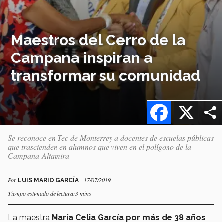
Maestros del Cerro de la
Campana inspiran a
transformar su comunidad
Facebook
X
Se reconoce en Tec de Monterrey a docentes de escuelas públicas
que trascienden en alumnos que viven en el polígono de la
Campana-Altamira
Por
- 17/07/2019
LUIS MARIO GARCÍA
Tiempo estimado de lectura:3 mins
La maestra
María Celia García por más de 38 años