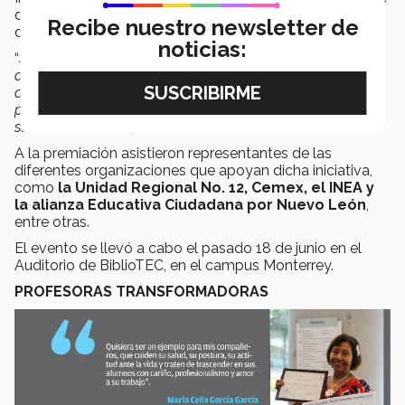
de Monterrey se sumó a esta iniciativa para apoyar el
Recibe nuestro newsletter de
desarrollo de su entorno y la comunidad que lo rodea.
noticias:
“
Son las personas las que transforman a las
comunidades, entonces este trabajo que ustedes hacen
de manera cotidiana transforma la vida de estos
pequeños y otros más grandes que están transformando
sus comunidades
”, mencionó.
A la premiación asistieron representantes de las
diferentes organizaciones que apoyan dicha iniciativa,
como
la Unidad Regional No. 12, Cemex, el INEA y
la alianza Educativa Ciudadana por Nuevo León
,
entre otras.
El evento se llevó a cabo el pasado 18 de junio en el
Auditorio de BiblioTEC, en el campus Monterrey.
PROFESORAS TRANSFORMADORAS