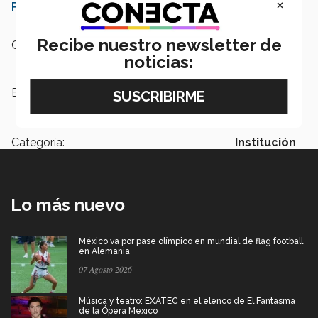
×
PrepaTec (fotogalería)
Recibe nuestro newsletter de
Campus:
Monterrey
noticias:
Etiquetas:
Encuentro de Líderes con Sentido
Humano,
PrepaTec,
Salvador Alva
Categoría:
Institución
Lo más nuevo
México va por pase olímpico en mundial de flag football
en Alemania
07 Agosto 2026
Música y teatro: EXATEC en el elenco de El Fantasma
de la Ópera Mexico