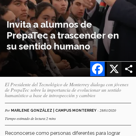
Invita a alumnos de
PrepaTec a trascender en
su sentido humano
Facebook
X
El Presidente del Tecnológico de Monterrey dialoga con jóvenes
de PrepaTec sobre la importancia de evolucionar un sentido
humanístico a base de introspección y cambios
Por
- 28/01/2020
MARLENE GONZÁLEZ | CAMPUS MONTERREY
Tiempo estimado de lectura:2 mins
Reconocerse como personas diferentes para lograr