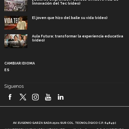
Innovación del Tec (video)
El joven que hizo del baile su vida (video)
Aula Futura: transformar la experiencia educativa
(video)
Más que un festival cultural: así es la magia de
VIBRART 2026 (video)
CAMBIAR IDIOMA
ES
Javier Guzmán: investigación con impacto social
(video)
Síguenos
¡México, en el top del mundial de robótica FIRST
2026! (video)
Vida Tec: Pasión, disciplina y básquetbol, con Gael
Adame (video)
A
AV. EUGENIO GARZA SADA 2501 SUR COL. TECNOLÓGICO C.P. 64849 |
L
¿Cómo es el Modelo Educativo Tec? (video)