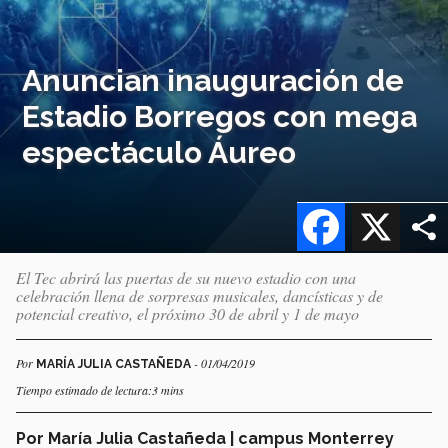
Anuncian inauguración de
Estadio Borregos con mega
espectáculo Áureo
Facebook
X
El Tec abrirá las puertas de su nuevo estadio con una
celebración llena de sorpresas musicales, dancísticas y de
potencial creativo, el próximo 30 de abril y 1 de mayo
Por
- 01/04/2019
MARÍA JULIA CASTAÑEDA
Tiempo estimado de lectura:3 mins
Por María Julia Castañeda | campus Monterrey