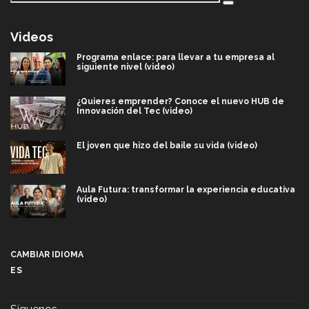
Videos
Programa enlace: para llevar a tu empresa al
siguiente nivel (video)
¿Quieres emprender? Conoce el nuevo HUB de
Innovación del Tec (video)
El joven que hizo del baile su vida (video)
Aula Futura: transformar la experiencia educativa
(video)
Más que un festival cultural: así es la magia de
VIBRART 2026 (video)
CAMBIAR IDIOMA
ES
Javier Guzmán: investigación con impacto social
(video)