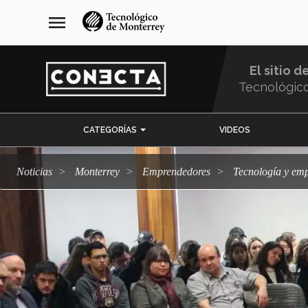
Pasar
navegación
menu
al
principal
contenido
principal
El sitio d
Tecnológic
Menu
CATEGORÍAS
VIDEOS
Comunidad
Noticias
Monterrey
emprendedores
Tecnología y em