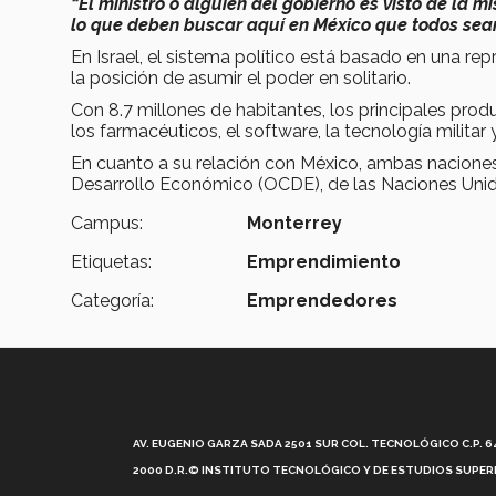
“El ministro o alguien del gobierno es visto de la
lo que deben buscar aquí en México que todos sea
En Israel, el sistema político está basado en una rep
la posición de asumir el poder en solitario.
Con 8.7 millones de habitantes, los principales pro
los farmacéuticos, el software, la tecnología militar
En cuanto a su relación con México, ambas nacione
Desarrollo Económico (OCDE), de las Naciones Unid
Campus:
Monterrey
Etiquetas:
Emprendimiento
Categoría:
Emprendedores
AV. EUGENIO GARZA SADA 2501 SUR COL. TECNOLÓGICO C.P. 648
2000 D.R.© INSTITUTO TECNOLÓGICO Y DE ESTUDIOS SUPERI