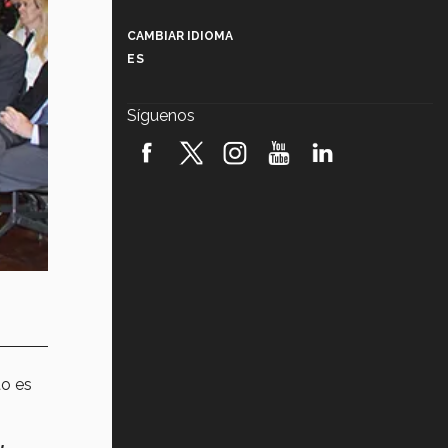
Más que un festival cultural: así es
la magia de VIBRART 2026 (video)
CAMBIAR IDIOMA
ES
Javier Guzmán: investigación con
impacto social (video)
Síguenos
¡México, en el top del mundial de
robótica FIRST 2026! (video)
Vida Tec: Pasión, disciplina y
básquetbol, con Gael Adame
(video)
¿Cómo es el Modelo Educativo
Tec? (video)
Vida Tec: Feminismo e Inteligencia
Artificial, Paola Ricaurte (video)
to es