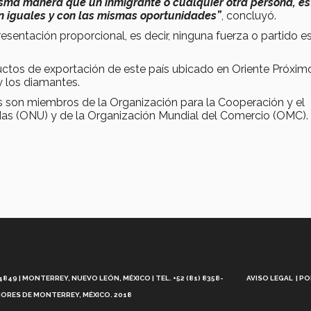
 misma manera que un inmigrante o cualquier otra persona, es
n iguales y con las mismas oportunidades”
, concluyó.
resentación proporcional, es decir, ninguna fuerza o partido e
ductos de exportación de este país ubicado en Oriente Próxim
 y los diamantes.
s son miembros de la Organización para la Cooperación y el
as (ONU) y de la Organización Mundial del Comercio (OMC).
Aviso
Legal
49 | MONTERREY, NUEVO LEÓN, MÉXICO | TEL. +52 (81) 8358-
AVISO LEGAL
PO
ORES DE MONTERREY, MÉXICO. 2018