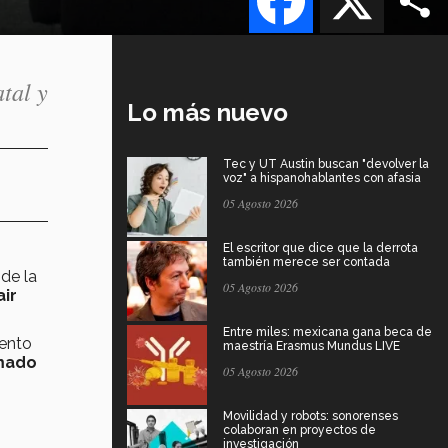
tal y
Lo más nuevo
Tec y UT Austin buscan "devolver la
voz" a hispanohablantes con afasia
05 Agosto 2026
El escritor que dice que la derrota
también merece ser contada
 de la
05 Agosto 2026
air
Entre miles: mexicana gana beca de
mento
maestría Erasmus Mundus LIVE
rmado
05 Agosto 2026
Movilidad y robots: sonorenses
colaboran en proyectos de
investigación