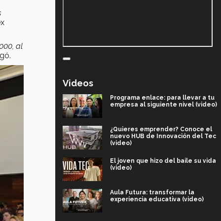
s
ex
000, al
egó.
Videos
Programa enlace: para llevar a tu
empresa al siguiente nivel (video)
¿Quieres emprender? Conoce el
nuevo HUB de Innovación del Tec
(video)
El joven que hizo del baile su vida
(video)
Aula Futura: transformar la
experiencia educativa (video)