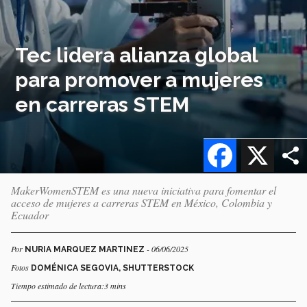
Tec lidera alianza global
para promover a mujeres
en carreras STEM
Facebook
X
MakerWomenSTEM es una nueva iniciativa para fomentar el
acceso de mujeres a carreras STEM en México, Colombia y
Ecuador
Por
- 06/06/2025
NURIA MARQUEZ MARTINEZ
Fotos
DOMÉNICA SEGOVIA, SHUTTERSTOCK
Tiempo estimado de lectura:3 mins