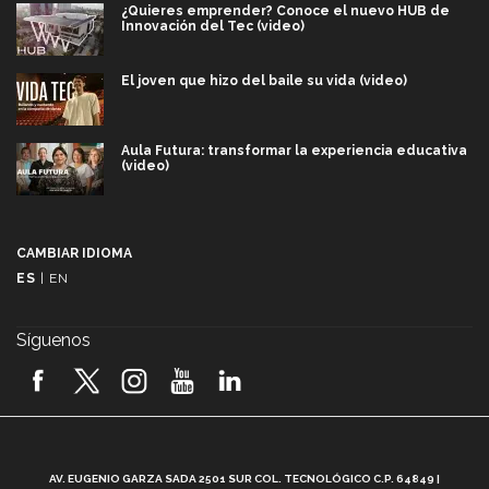
¿Quieres emprender? Conoce el nuevo HUB de
Innovación del Tec (video)
El joven que hizo del baile su vida (video)
Aula Futura: transformar la experiencia educativa
(video)
Más que un festival cultural: así es la magia de
VIBRART 2026 (video)
CAMBIAR IDIOMA
ES
|
EN
Javier Guzmán: investigación con impacto social
(video)
Síguenos
¡México, en el top del mundial de robótica FIRST
2026! (video)
Vida Tec: Pasión, disciplina y básquetbol, con Gael
Adame (video)
A
AV. EUGENIO GARZA SADA 2501 SUR COL. TECNOLÓGICO C.P. 64849 |