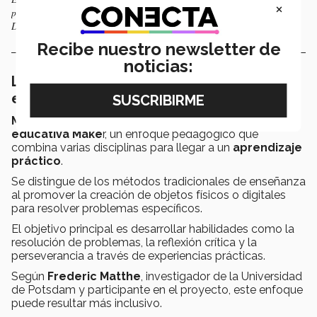
×
propuestas para implementarlas en México, Colombia y Ecuador. Foto:
Doménica Segovia.
Recibe nuestro newsletter de
noticias:
La metodología Maker como herramienta
educativa
MakerWomenSTEM
se basa en la
metodología
educativa Make
r, un enfoque pedagógico que
combina varias disciplinas para llegar a un
aprendizaje
práctico
.
Se distingue de los métodos tradicionales de enseñanza
al promover la creación de objetos físicos o digitales
para resolver problemas específicos.
El objetivo principal es desarrollar habilidades como la
resolución de problemas, la reflexión crítica y la
perseverancia a través de experiencias prácticas.
Según
Frederic Matthe
, investigador de la Universidad
de Potsdam y participante en el proyecto, este enfoque
puede resultar más inclusivo.