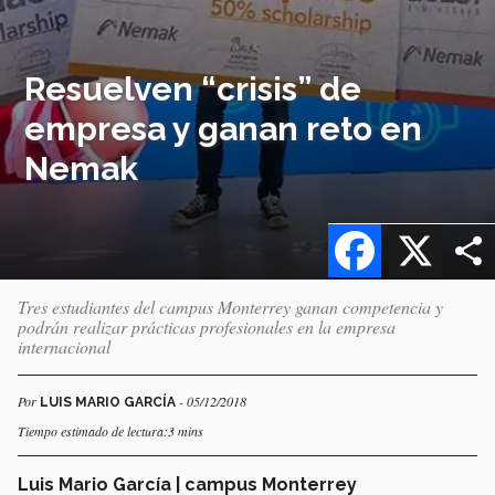
Resuelven “crisis” de
empresa y ganan reto en
Nemak
Facebook
X
Tres estudiantes del campus Monterrey ganan competencia y
podrán realizar prácticas profesionales en la empresa
internacional
Por
- 05/12/2018
LUIS MARIO GARCÍA
Tiempo estimado de lectura:3 mins
Luis Mario García | campus Monterrey