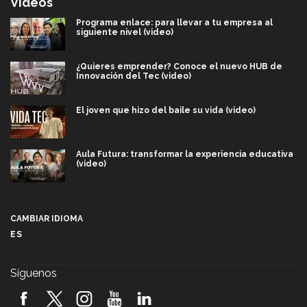
Videos
Programa enlace: para llevar a tu empresa al
siguiente nivel (video)
¿Quieres emprender? Conoce el nuevo HUB de
Innovación del Tec (video)
El joven que hizo del baile su vida (video)
Aula Futura: transformar la experiencia educativa
(video)
Más que un festival cultural: así es la magia de
VIBRART 2026 (video)
CAMBIAR IDIOMA
ES
Javier Guzmán: investigación con impacto social
(video)
Síguenos
¡México, en el top del mundial de robótica FIRST
2026! (video)