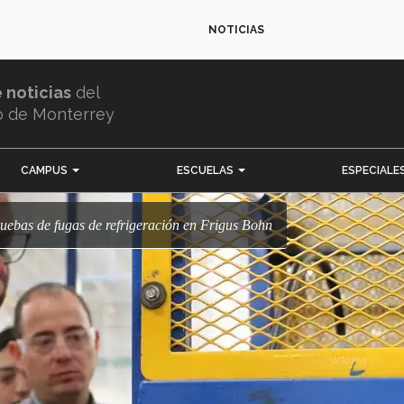
NOTICIAS
e noticias
del
o de Monterrey
CAMPUS
ESCUELAS
ESPECIALE
ruebas de fugas de refrigeración en Frigus Bohn