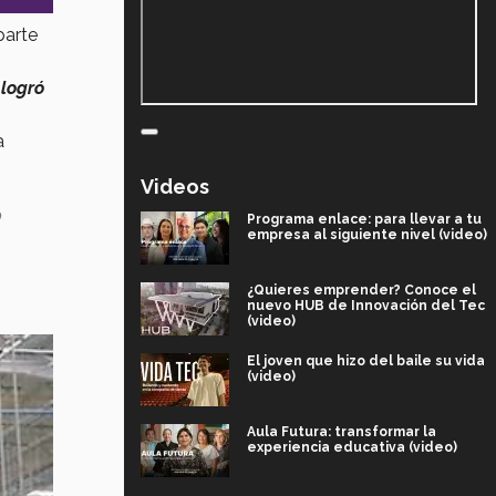
parte
 logró
a
Videos
o
Programa enlace: para llevar a tu
empresa al siguiente nivel (video)
¿Quieres emprender? Conoce el
nuevo HUB de Innovación del Tec
(video)
El joven que hizo del baile su vida
(video)
Aula Futura: transformar la
experiencia educativa (video)