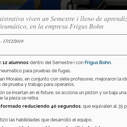
trativa viven un Semestre i lleno de aprendi
e Neumático, en la empresa Frigus Bohn
- 17/12/2019
Y
on
12 alumnos
dentro del Semestre i con
Frigus Bohn
.
e neumático para pruebas de fugas.
n Morales, en conjunto con siete profesores, mejoraron la i
s de prueba y trabajo para operarios.
ón se insertan en el fixture, se acciona un pistón y se baja un
r la pieza se retira.
onformado reduciendo 40 segundos
, que equivalen al 35 
zó las habilidades que desarrolló el equipo.