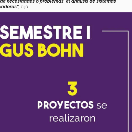
ón de necesidades o problemas, el análisis de sistemas
ovadoras
”,
dijo.