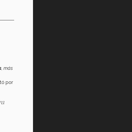
s
, más
itó por
ra