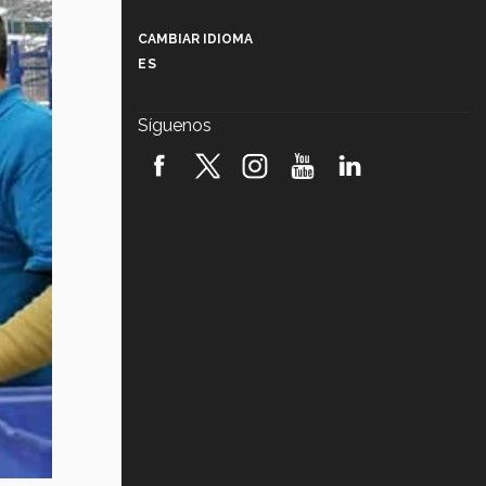
Más que un festival cultural: así es
la magia de VIBRART 2026 (video)
CAMBIAR IDIOMA
ES
Javier Guzmán: investigación con
impacto social (video)
Síguenos
¡México, en el top del mundial de
robótica FIRST 2026! (video)
Vida Tec: Pasión, disciplina y
básquetbol, con Gael Adame
(video)
¿Cómo es el Modelo Educativo
Tec? (video)
Vida Tec: Feminismo e Inteligencia
Artificial, Paola Ricaurte (video)