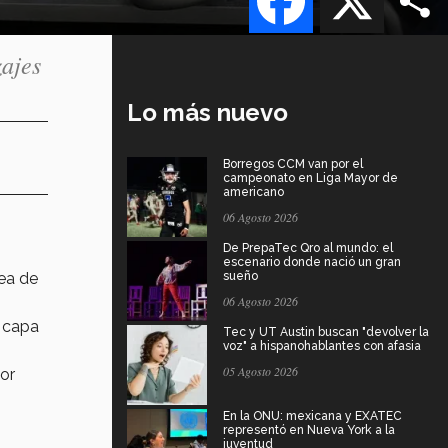
zajes
Lo más nuevo
Borregos CCM van por el
campeonato en Liga Mayor de
americano
06 Agosto 2026
De PrepaTec Qro al mundo: el
escenario donde nació un gran
dea de
sueño
06 Agosto 2026
a capa
Tec y UT Austin buscan "devolver la
voz" a hispanohablantes con afasia
05 Agosto 2026
por
En la ONU: mexicana y EXATEC
representó en Nueva York a la
juventud