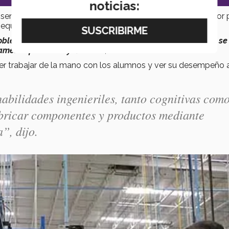
noticias:
entirse satisfecho por la
madurez en el aprendizaje
por 
 equipo.
oblema real, que venía evolucionando y en este semestre se
mente funcional y flexible
”
, comentó
er trabajar de la mano con los alumnos y ver su desempeño 
abilidades ingenieriles, tanto cognitivas com
fabricar componentes y productos mediante
a
”, dijo.