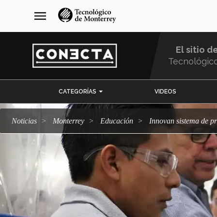
Pasar
navegación
menu
al
principal
contenido
principal
El sitio d
Tecnológic
Menu
CATEGORÍAS
VIDEOS
Comunidad
Noticias
Monterrey
Educación
Innovan sistema de p