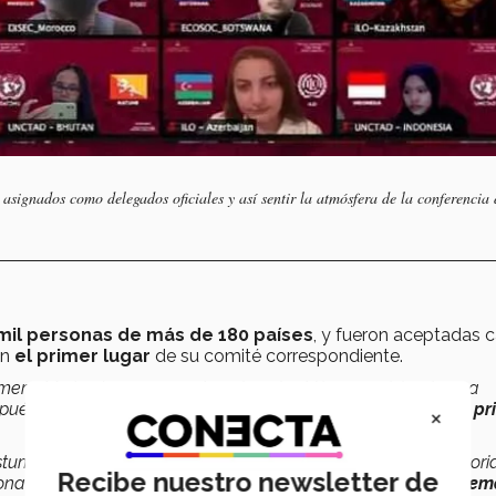
signados como delegados oficiales y así sentir la atmósfera de la conferencia 
mil personas de más de 180 países
, y fueron aceptadas c
on
el primer lugar
de su comité correspondiente.
rimero. Me tocó una pregunta sobre si estábamos viviendo una
pués de mi análisis
fui galardonado
como
el primer de los p
×
stumbrado a que sean simulaciones para gente de preparatori
Recibe nuestro newsletter de
onal o Relaciones Internacionales de la
India, Indonesia, Alem