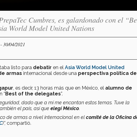
PrepaTec Cumbres, es galardonado con el “Bes
Asia World Model United Nations
- 30/04/2021
Y
taba listo para
debatir
en el
Asia World Model United
 de armas
internacional desde una
perspectiva política de
ngapur
, es decir, 13 horas más que en México, el
alumno de
n “
Best of the delegates
”.
eguridad, dado que a mí me encantan estos temas. Tuve la
también el país, así que
elegí México
.
co de armas a nivel internacional en el
comité de la Oficina d
C
)”,
compartió.