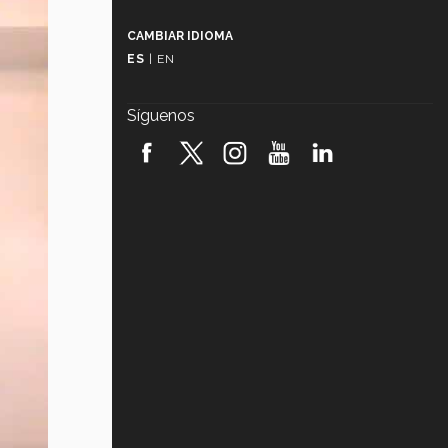
Más que un festival cultural: así es
la magia de VIBRART 2026 (video)
CAMBIAR IDIOMA
ES
|
EN
Javier Guzmán: investigación con
impacto social (video)
Síguenos
¡México, en el top del mundial de
robótica FIRST 2026! (video)
Vida Tec: Pasión, disciplina y
básquetbol, con Gael Adame
(video)
¿Cómo es el Modelo Educativo
Tec? (video)
Vida Tec: Feminismo e Inteligencia
Artificial, Paola Ricaurte (video)