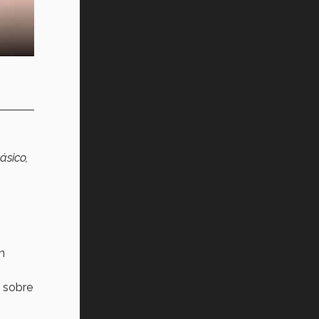
ásico,
n
n sobre