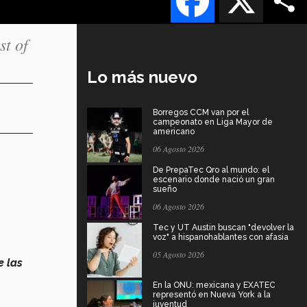
t of
Lo más nuevo
Borregos CCM van por el
campeonato en Liga Mayor de
americano
06 Agosto 2026
De PrepaTec Qro al mundo: el
escenario donde nació un gran
sueño
06 Agosto 2026
Tec y UT Austin buscan "devolver la
voz" a hispanohablantes con afasia
05 Agosto 2026
e las
En la ONU: mexicana y EXATEC
representó en Nueva York a la
juventud