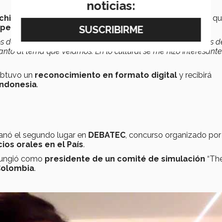
noticias:
chillerato Internacional de PrepaTec
, los aprendizajes q
perspectivas políticas y culturales
en el mundo.
tos de vista de mis compañeros, hablaban desde perspectivas d
uanto al tema que veíamos. En lo cultural se me hizo interesant
 obtuvo un
reconocimiento en formato digital
y recibirá
Indonesia
.
ganó el segundo lugar en
DEBATEC
, concurso organizado por 
ios orales en el País
.
 fungió como
presidente de un comité de simulación
“Th
Colombia
.