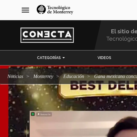
Pasar
navegación
menu
al
principal
contenido
principal
El sitio d
Tecnológic
Menu
CATEGORÍAS
VIDEOS
Comunidad
Noticias
Monterrey
Educación
Gana mexicano concu