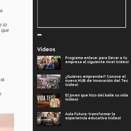
ue
e la
e que
Videos
Programa enlace: para llevar a tu
empresa al siguiente nivel (video)
¿Quieres emprender? Conoce el
el
nuevo HUB de Innovación del Tec
(video)
e
El joven que hizo del baile su vida
(video)
Aula Futura: transformar la
experiencia educativa (video)