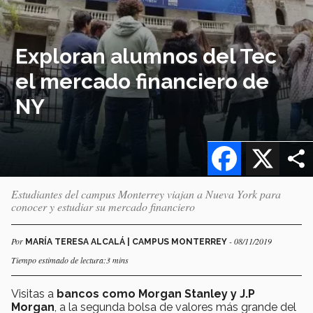
Exploran alumnos del Tec
el mercado financiero de
NY
Facebook
X
Estudiantes del campus Monterrey viajan a Nueva York para
conocer y estudiar su mercado financiero
Por
- 08/11/2019
MARÍA TERESA ALCALÁ | CAMPUS MONTERREY
Tiempo estimado de lectura:3 mins
Visitas a
bancos como Morgan Stanley y J.P
Morgan
, a la segunda bolsa de valores más grande del