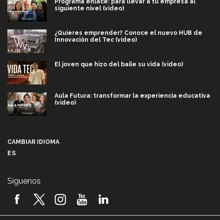
Programa enlace: para llevar a tu empresa al
siguiente nivel (video)
¿Quieres emprender? Conoce el nuevo HUB de
Innovación del Tec (video)
El joven que hizo del baile su vida (video)
Aula Futura: transformar la experiencia educativa
(video)
Más que un festival cultural: así es la magia de
VIBRART 2026 (video)
CAMBIAR IDIOMA
ES
Javier Guzmán: investigación con impacto social
(video)
Síguenos
¡México, en el top del mundial de robótica FIRST
2026! (video)