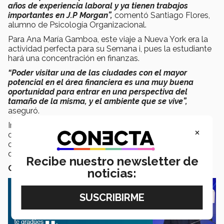
años de experiencia laboral y ya tienen trabajos
importantes en J.P Morgan”,
comentó Santiago Flores,
alumno de Psicología Organizacional.
Para Ana María Gamboa, este viaje a Nueva York era la
actividad perfecta para su Semana i, pues la estudiante
hará una concentración en finanzas.
“Poder visitar una de las ciudades con el mayor
potencial en el área financiera es una muy buena
oportunidad para entrar en una perspectiva del
tamaño de la misma, y el ambiente que se vive”,
aseguró.
Indiferentemente de la carrera profesional, actividades
×
como esta son las que brindan a los estudiantes
conocimientos que los preparan y destacan una vez
que dejan las aulas del Tec.
Recibe nuestro newsletter de
COMPARTEN SU EXPERIENCIA
noticias: