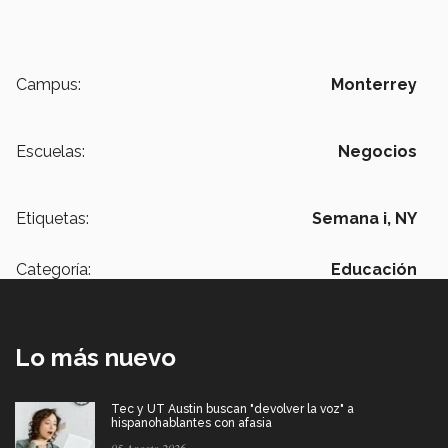
Campus:
Monterrey
Escuelas:
Negocios
Etiquetas:
Semana i,
NY
Categoría:
Educación
Lo más nuevo
Tec y UT Austin buscan "devolver la voz" a
hispanohablantes con afasia