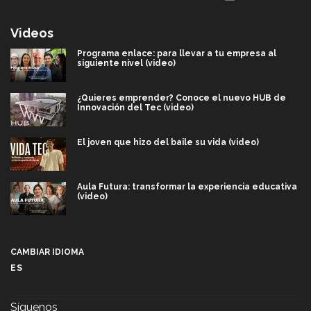
Videos
Programa enlace: para llevar a tu empresa al
siguiente nivel (video)
¿Quieres emprender? Conoce el nuevo HUB de
Innovación del Tec (video)
El joven que hizo del baile su vida (video)
Aula Futura: transformar la experiencia educativa
(video)
Más que un festival cultural: así es la magia de
VIBRART 2026 (video)
CAMBIAR IDIOMA
ES
Javier Guzmán: investigación con impacto social
(video)
Síguenos