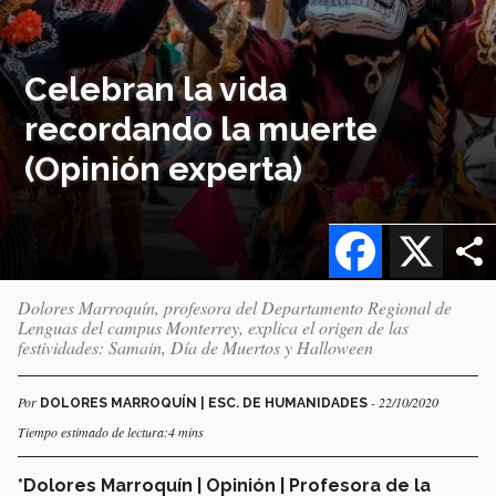
Celebran la vida
recordando la muerte
(Opinión experta)
Facebook
X
Dolores Marroquín, profesora del Departamento Regional de
Lenguas del campus Monterrey, explica el origen de las
festividades: Samain, Día de Muertos y Halloween
Por
- 22/10/2020
DOLORES MARROQUÍN | ESC. DE HUMANIDADES
Tiempo estimado de lectura:4 mins
*Dolores Marroquín | Opinión | Profesora de la