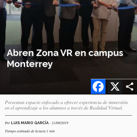
Abren Zona VR en campus
Monterrey
Facebook
X
Presentan espacio enfocado a ofrecer experiencia de inmersión
en el aprendizaje a los alumnos a través de Realidad Virtual.
Por
- 21/08/2019
LUIS MARIO GARCÍA
Tiempo estimado de lectura:1 min