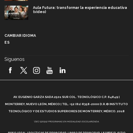
Aula Futura: transformar la experiencia educativa
(video)
Más que un festival cultural: así es la magia de
VIBRART 2026 (video)
CAMBIAR IDIOMA
ES
Javier Guzmán: investigación con impacto social
(video)
Síguenos
¡México, en el top del mundial de robótica FIRST
2026! (video)
Vida Tec: Pasión, disciplina y básquetbol, con Gael
Adame (video)
A
AV. EUGENIO GARZA SADA 2501 SUR COL. TECNOLÓGICO C.P. 64849 |
L
¿Cómo es el Modelo Educativo Tec? (video)
MONTERREY, NUEVO LEÓN, MÉXICO | TEL. +52 (81) 8358-2000 D.R.© INSTITUTO
TECNOLÓGICO Y DE ESTUDIOS SUPERIORES DE MONTERREY, MÉXICO. 2018
Vida Tec: Feminismo e Inteligencia Artificial, Paola
*DEC-520912 PROGRAMAS EN MODALIDAD ESCOLARIZADA.
Ricaurte (video)
AVISO LEGAL
POLÍTICAS DE PRIVACIDAD
AVISO DE PRIVACIDAD
SOBRE EL SITIO