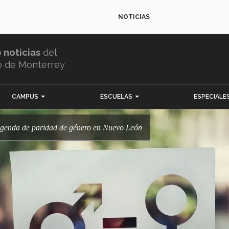
NOTICIAS
e noticias
del
o de Monterrey
CAMPUS
ESCUELAS
ESPECIALE
 agenda de paridad de género en Nuevo León