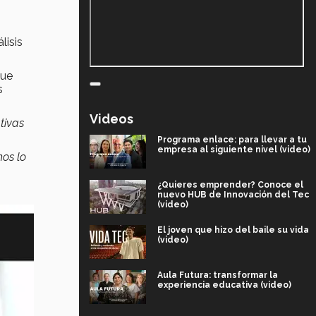
lisis
que
s
Videos
tivas
Programa enlace: para llevar a tu
empresa al siguiente nivel (video)
mos lo
¿Quieres emprender? Conoce el
nuevo HUB de Innovación del Tec
(video)
El joven que hizo del baile su vida
(video)
Aula Futura: transformar la
experiencia educativa (video)