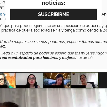
noticias:
 cantidad de mujeres que de hombres, sino que haya
mujeres
es
”
ones Internacionales
del Tec y cuenta con maestría en Aná
 Transformación Pública del Tecnológico de Monterrey.
ó que para poder legitimarse en una posición de poder hay 
a práctica de que la sociedad se rija y tenga como centro a lo
rsidad de mujeres que somos, podamos proponer formas alterna
nez.
e llega a un espacio de poder se espera que las mujeres haga
representatividad para hombres y mujeres
” expresó.