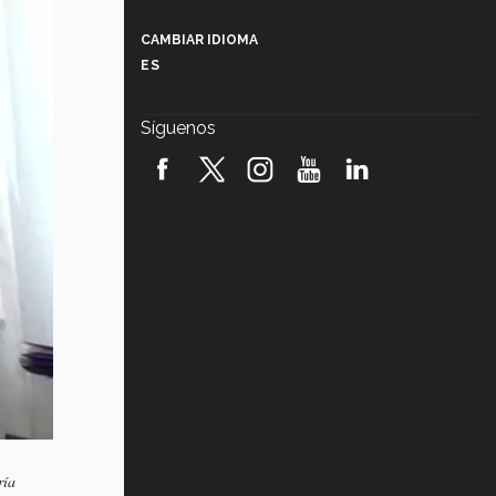
Más que un festival cultural: así es
la magia de VIBRART 2026 (video)
CAMBIAR IDIOMA
ES
Javier Guzmán: investigación con
impacto social (video)
Síguenos
¡México, en el top del mundial de
robótica FIRST 2026! (video)
Vida Tec: Pasión, disciplina y
básquetbol, con Gael Adame
(video)
¿Cómo es el Modelo Educativo
Tec? (video)
Vida Tec: Feminismo e Inteligencia
Artificial, Paola Ricaurte (video)
ría