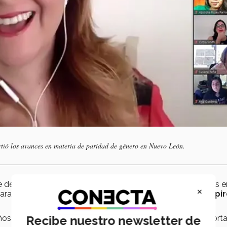
ió los avances en materia de paridad de género en Nuevo León.
 de 2019 se realizaron cuatro nombramientos no paritarios e
×
earan una red para
defender la paridad, misma que inspir
Recibe nuestro newsletter de
ños de experiencia, son pasadas por alto para cargos importa