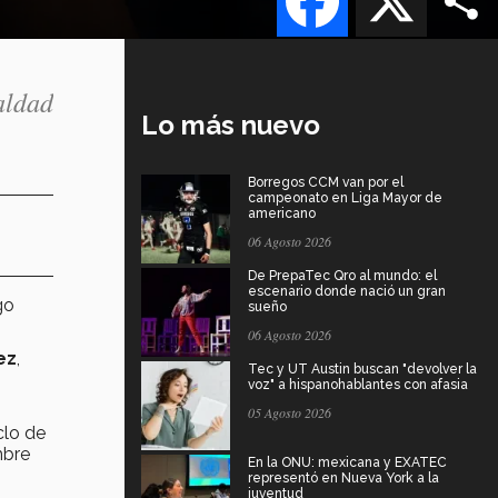
aldad
Lo más nuevo
Borregos CCM van por el
campeonato en Liga Mayor de
americano
06 Agosto 2026
De PrepaTec Qro al mundo: el
escenario donde nació un gran
go
sueño
06 Agosto 2026
ez
,
Tec y UT Austin buscan "devolver la
voz" a hispanohablantes con afasia
05 Agosto 2026
clo de
mbre
En la ONU: mexicana y EXATEC
representó en Nueva York a la
juventud