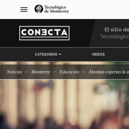
Pasar
navegación
menu
al
principal
contenido
principal
El sitio d
Tecnológic
Menu
CATEGORÍAS
VIDEOS
Comunidad
Noticias
Monterrey
Educación
Abordan expertas la