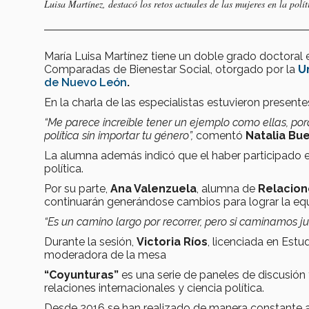
Luisa Martínez, destacó los retos actuales de las mujeres en la polít
María Luisa Martínez tiene un doble grado doctoral e
Comparadas de Bienestar Social, otorgado por la
U
de Nuevo León
.
En la charla de las especialistas estuvieron present
“Me parece increíble tener un ejemplo como ellas, por
política sin importar tu género”,
comentó
Natalia Bu
La alumna además indicó que el haber participado en
política.
Por su parte,
Ana Valenzuela
, alumna de
Relacion
continuarán generándose cambios para lograr la eq
“Es un camino largo por recorrer, pero si caminamos 
Durante la sesión,
Victoria Ríos
, licenciada en Est
moderadora de la mesa
“Coyunturas”
es una serie de paneles de discusión
relaciones internacionales y ciencia política.
Desde 2016 se han realizado de manera constante a 