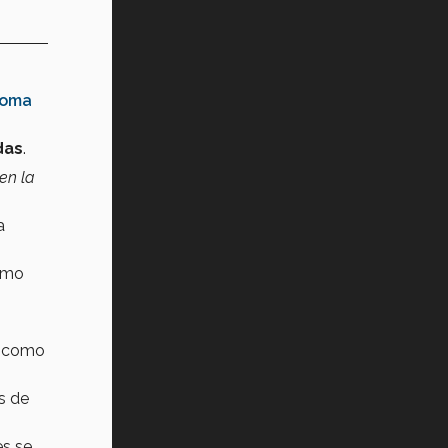
noma
das
.
en la
a
como
ió como
s de
es se