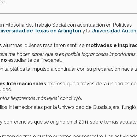
ica.
n Filosofía del Trabajo Social con acentuación en Políticas
niversidad de Texas en Arlington
y la
Universidad Autó
es alumnas, quienes resaltaron sentirse
motivadas e inspira
que me hacen saber que sí es posible lograr cosas importantes 
eno
estudiante de Prepanet.
 la plática la impulsó a continuar con su preparación hacia l
es Internacionales
expresó que a través de la unidad es 
uidad.
juntas llegaremos más lejos”
concluyó.
udios Internacionales por la Universidad de Guadalajara, fung
 y conferencias que se originó en el 2011 sobre temas actuale
razón de tres o cuatro eventos por semestre. Las actividad