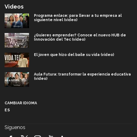
Videos
Programa enlace: para llevar a tu empresa al
siguiente nivel (video)
¿Quieres emprender? Conoce el nuevo HUB de
Innovación del Tec (video)
El joven que hizo del baile su vida (video)
Aula Futura: transformar la experiencia educativa
(video)
Más que un festival cultural: así es la magia de
VIBRART 2026 (video)
CAMBIAR IDIOMA
ES
Javier Guzmán: investigación con impacto social
(video)
Síguenos
¡México, en el top del mundial de robótica FIRST