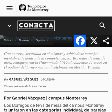
Tenis de mesa de campus
Pasar
navegación
menu
al
principal
Monterrey arrasa en
contenido
Universiada
principal
search
expand_more
Facebook
X
Noticias
Monterrey
deportes
Con entrega, seguridad en sí mismos y sabiéndose manejar
mentalmente dentro de la competencia, los Borregos de tenis de
mesa conquistaron la Universiada 2019 al colocarse 11 veces en
el pódium del torneo nacional celebrado en Mérida, Yucatán
Por
- 16/05/2019
GABRIEL VÁZQUEZ
Tiempo estimado de lectura:3 mins
Por Gabriel Vázquez | campus Monterrey
Los Borregos de tenis de mesa del campus Monterrey
triunfaron en las categorías individual, de parejas