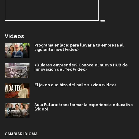
Videos
Programa enlace: para llevar a tu empresa al
siguiente nivel (video)
¿Quieres emprender? Conoce el nuevo HUB de
Innovación del Tec (video)
El joven que hizo del baile su vida (video)
Aula Futura: transformar la experiencia educativa
(video)
Más que un festival cultural: así es la magia de
VIBRART 2026 (video)
CAMBIAR IDIOMA