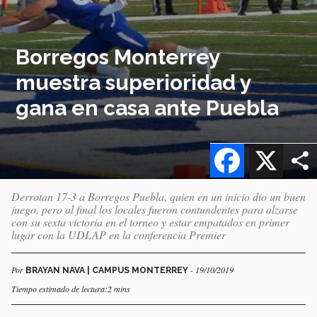
Borregos Monterrey
muestra superioridad y
gana en casa ante Puebla
Facebook
X
Derrotan 17-3 a Borregos Puebla, quien en un inicio dio un buen
juego, pero al final los locales fueron contundentes para alzarse
con su sexta victoria en el torneo y estar empatados en primer
lugar con la UDLAP en la conferencia Premier
Por
- 19/10/2019
BRAYAN NAVA | CAMPUS MONTERREY
Tiempo estimado de lectura:2 mins