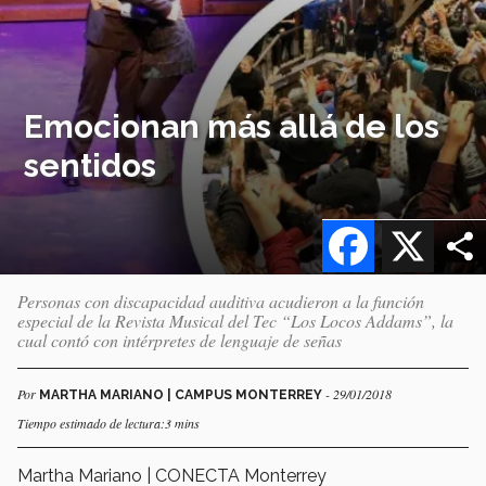
Emocionan más allá de los
sentidos
Facebook
X
Personas con discapacidad auditiva acudieron a la función
especial de la Revista Musical del Tec “Los Locos Addams”, la
cual contó con intérpretes de lenguaje de señas
Por
- 29/01/2018
MARTHA MARIANO | CAMPUS MONTERREY
Tiempo estimado de lectura:3 mins
Martha Mariano | CONECTA Monterrey