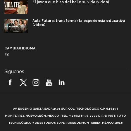
El joven que hizo del baile su vida (video)
Aula Futura: transformar la experiencia educativa
(video)
Más que un festival cultural: así es la magia de
VIBRART 2026 (video)
CAMBIAR IDIOMA
ES
Javier Guzmán: investigación con impacto social
(video)
Síguenos
¡México, en el top del mundial de robótica FIRST
2026! (video)
Vida Tec: Pasión, disciplina y básquetbol, con Gael
Adame (video)
A
AV. EUGENIO GARZA SADA 2501 SUR COL. TECNOLÓGICO C.P. 64849 |
L
¿Cómo es el Modelo Educativo Tec? (video)
MONTERREY, NUEVO LEÓN, MÉXICO | TEL. +52 (81) 8358-2000 D.R.© INSTITUTO
TECNOLÓGICO Y DE ESTUDIOS SUPERIORES DE MONTERREY, MÉXICO. 2018