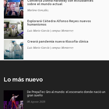
Conversa Donna Haraway con estudiantes
sobre el mundo actual
Marlene González
Explorará Cátedra Alfonso Reyes nuevos
humanismos
Luis Mario García | campus Monterrey
Creará pandemia nueva filosofía clínica
Luis Mario García | campus Monterrey
Lo más nuevo
De PrepaTec Qro al mundo: el escenario donde nació un
gran sueño
06 Agosto 2026