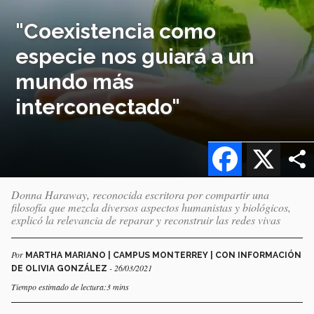
"Coexistencia como
especie nos guiará a un
mundo más
interconectado"
Facebook
X
Donna Haraway, reconocida escritora por compartir una
filosofía que mezcla diversos aspectos humanistas y biológicos,
explicó la relevancia de reparar y reconstruir las redes vivas
Por
MARTHA MARIANO | CAMPUS MONTERREY | CON INFORMACIÓN
- 26/03/2021
DE OLIVIA GONZÁLEZ
Tiempo estimado de lectura:3 mins