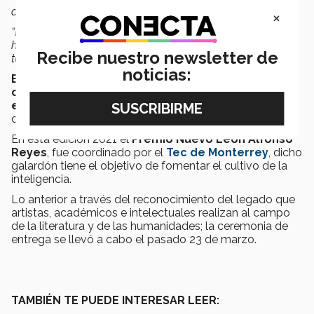
animales tienen que cruzar para llegar a sus territorios.
×
“Estos espacios se han convertido en zonas de violencia,
haciendo que se pierdan los enlaces que nos conectan a
Recibe nuestro newsletter de
todos los seres vivos”
, puntualizó.
noticias:
El cambio climático, la economía, la cultura,
ciencia ficción y la biología, añadió, se
entrecruzan en esta tierra
y para crear una narrativa
debemos atar los nudos.
En esta edición 2021 el
Premio Nuevo León Alfonso
Reyes
, fue coordinado por el
Tec de Monterrey
, dicho
galardón tiene el objetivo de fomentar el cultivo de la
inteligencia.
Lo anterior a través del reconocimiento del legado que
artistas, académicos e intelectuales realizan al campo
de la literatura y de las humanidades; la ceremonia de
entrega se llevó a cabo el pasado 23 de marzo.
TAMBIÉN TE PUEDE INTERESAR LEER: