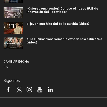
¿Quieres emprender? Conoce el nuevo HUB de
Innovación del Tec (video)
El joven que hizo del baile su vida (video)
Aula Futura: transformar la experiencia educativa
(video)
Más que un festival cultural: así es la magia de
VIBRART 2026 (video)
CAMBIAR IDIOMA
ES
Javier Guzmán: investigación con impacto social
(video)
Síguenos
¡México, en el top del mundial de robótica FIRST
2026! (video)
Vida Tec: Pasión, disciplina y básquetbol, con Gael
Adame (video)