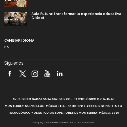
Aula Futura: transformar la experiencia educativa
(video)
Más que un festival cultural: así es la magia de
VIBRART 2026 (video)
CAMBIAR IDIOMA
ES
Javier Guzmán: investigación con impacto social
(video)
Síguenos
¡México, en el top del mundial de robótica FIRST
2026! (video)
Vida Tec: Pasión, disciplina y básquetbol, con Gael
Adame (video)
A
AV. EUGENIO GARZA SADA 2501 SUR COL. TECNOLÓGICO C.P. 64849 |
L
¿Cómo es el Modelo Educativo Tec? (video)
MONTERREY, NUEVO LEÓN, MÉXICO | TEL. +52 (81) 8358-2000 D.R.© INSTITUTO
TECNOLÓGICO Y DE ESTUDIOS SUPERIORES DE MONTERREY, MÉXICO. 2018
Vida Tec: Feminismo e Inteligencia Artificial, Paola
*DEC-520912 PROGRAMAS EN MODALIDAD ESCOLARIZADA.
Ricaurte (video)