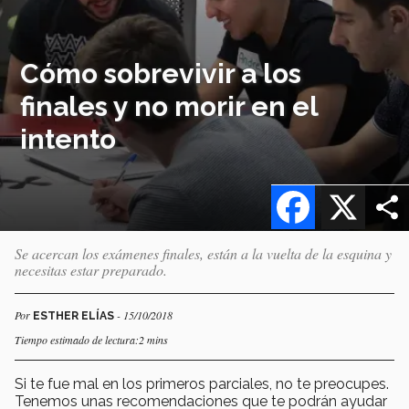
Cómo sobrevivir a los
finales y no morir en el
intento
Facebook
X
Se acercan los exámenes finales, están a la vuelta de la esquina y
necesitas estar preparado.
Por
- 15/10/2018
ESTHER ELÍAS
Tiempo estimado de lectura:2 mins
Si te fue mal en los primeros parciales, no te preocupes.
Tenemos unas recomendaciones que te podrán ayudar