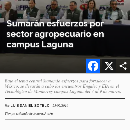
Sumarán esfuerzos por
sector agropecuario en
campus Laguna
Facebook
X
Bajo el tema central Sumando esfuerzos para fortalecer a
México, se llevarán a cabo los encuentros Engalec y EIA en el
Tecnológico de Monterrey campus Laguna del 7 al 9 de marzo.
Por
- 25/02/2019
LUIS DANIEL SOTELO
Tiempo estimado de lectura:3 mins