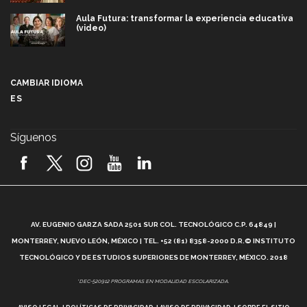
Aula Futura: transformar la experiencia educativa
(video)
Más que un festival cultural: así es la magia de
VIBRART 2026 (video)
CAMBIAR IDIOMA
ES
Javier Guzmán: investigación con impacto social
(video)
Síguenos
¡México, en el top del mundial de robótica FIRST
2026! (video)
Vida Tec: Pasión, disciplina y básquetbol, con Gael
Adame (video)
A
AV. EUGENIO GARZA SADA 2501 SUR COL. TECNOLÓGICO C.P. 64849 |
L
¿Cómo es el Modelo Educativo Tec? (video)
MONTERREY, NUEVO LEÓN, MÉXICO | TEL. +52 (81) 8358-2000 D.R.© INSTITUTO
TECNOLÓGICO Y DE ESTUDIOS SUPERIORES DE MONTERREY, MÉXICO. 2018
Vida Tec: Feminismo e Inteligencia Artificial, Paola
*DEC-520912 PROGRAMAS EN MODALIDAD ESCOLARIZADA.
Ricaurte (video)