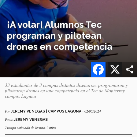
¡A volar! Alumnos Tec
programan y pilotean
drones en competencia
Facebook
X
33 estudiantes de 3 campus distintos diseñaron, programaron y
pilotearon drones en una competencia en el Tec de Monterrey
campus Laguna
Por
- 02/05/2024
JEREMY VENEGAS | CAMPUS LAGUNA
Fotos
JEREMY VENEGAS
Tiempo estimado de lectura:2 mins