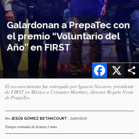
Galardonan a PrepaTec con
el premio “Voluntario del
Año” en FIRST
Facebook
X
El reconocimiento fue entregado por Ignacio Navarro, presidente
de FIRST en México a Crisantos Martínez, director Región Norte
de PrepaTec.
Por
- 24/03/2018
JESÚS GÓMEZ BETANCOURT
Tiempo estimado de lectura:2 mins