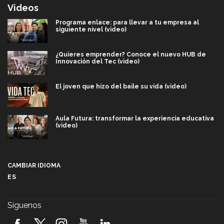
Videos
Programa enlace: para llevar a tu empresa al
siguiente nivel (video)
¿Quieres emprender? Conoce el nuevo HUB de
Innovación del Tec (video)
El joven que hizo del baile su vida (video)
Aula Futura: transformar la experiencia educativa
(video)
Más que un festival cultural: así es la magia de
VIBRART 2026 (video)
CAMBIAR IDIOMA
ES
Javier Guzmán: investigación con impacto social
(video)
Síguenos
¡México, en el top del mundial de robótica FIRST
2026! (video)