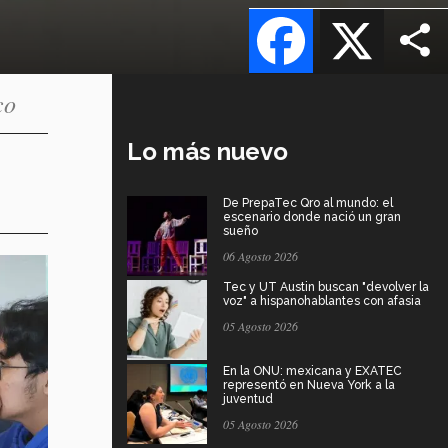
Facebook
X
co
Lo más nuevo
De PrepaTec Qro al mundo: el
escenario donde nació un gran
sueño
06 Agosto 2026
Tec y UT Austin buscan "devolver la
voz" a hispanohablantes con afasia
05 Agosto 2026
En la ONU: mexicana y EXATEC
representó en Nueva York a la
juventud
05 Agosto 2026