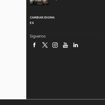
Más que un festival cultural: así es
la magia de VIBRART 2026 (video)
CAMBIAR IDIOMA
ES
Javier Guzmán: investigación con
impacto social (video)
Síguenos
¡México, en el top del mundial de
robótica FIRST 2026! (video)
Vida Tec: Pasión, disciplina y
básquetbol, con Gael Adame
(video)
¿Cómo es el Modelo Educativo
Tec? (video)
Vida Tec: Feminismo e Inteligencia
Artificial, Paola Ricaurte (video)