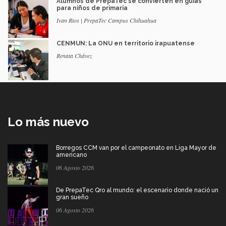
Alumnos de PrepaTec se convierten en guías
para niños de primaria
Ivan Rios | PrepaTec Campus Chihuahua
CENMUN: La ONU en territorio irapuatense
Renata Chávez
Lo más nuevo
Borregos CCM van por el campeonato en Liga Mayor de
americano
06 Agosto 2026
De PrepaTec Qro al mundo: el escenario donde nació un
gran sueño
06 Agosto 2026