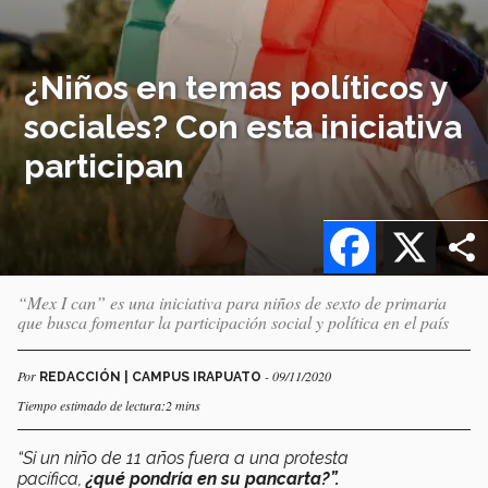
¿Niños en temas políticos y
sociales? Con esta iniciativa
participan
Facebook
X
“Mex I can” es una iniciativa para niños de sexto de primaria
que busca fomentar la participación social y política en el país
Por
- 09/11/2020
REDACCIÓN | CAMPUS IRAPUATO
Tiempo estimado de lectura:2 mins
“Si un niño de 11 años fuera a una protesta
pacífica,
¿qué pondría en su pancarta?”.