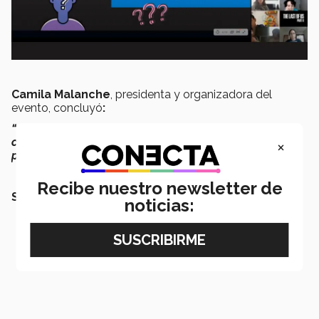
Camila Malanche
, presidenta y organizadora del
evento, concluyó
:
“Queremos que eventos así transciendan, ya podemos
conocer nuevas perspectivas y reafirman que desde
×
pequeños podemos involucrarnos por nuestro país”.
Recibe nuestro newsletter de
SEGURO QUERRÁS LEER:
noticias: