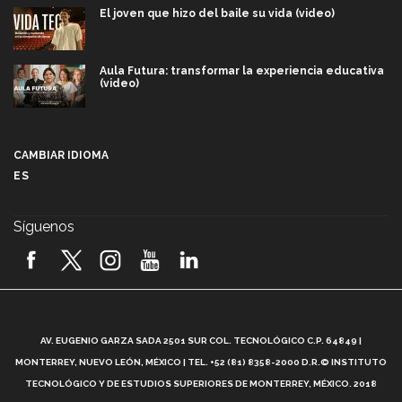
El joven que hizo del baile su vida (video)
Aula Futura: transformar la experiencia educativa
(video)
Más que un festival cultural: así es la magia de
VIBRART 2026 (video)
CAMBIAR IDIOMA
ES
Javier Guzmán: investigación con impacto social
(video)
Síguenos
¡México, en el top del mundial de robótica FIRST
2026! (video)
Vida Tec: Pasión, disciplina y básquetbol, con Gael
Adame (video)
A
AV. EUGENIO GARZA SADA 2501 SUR COL. TECNOLÓGICO C.P. 64849 |
L
¿Cómo es el Modelo Educativo Tec? (video)
MONTERREY, NUEVO LEÓN, MÉXICO | TEL. +52 (81) 8358-2000 D.R.© INSTITUTO
TECNOLÓGICO Y DE ESTUDIOS SUPERIORES DE MONTERREY, MÉXICO. 2018