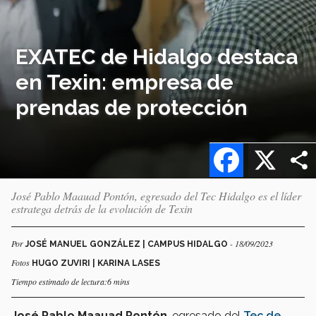
EXATEC de Hidalgo destaca
en Texin: empresa de
prendas de protección
Facebook
X
José Pablo Maauad Pontón, egresado del Tec Hidalgo es el líder
estratega detrás de la evolución de Texin
Por
- 18/09/2023
JOSÉ MANUEL GONZÁLEZ | CAMPUS HIDALGO
Fotos
HUGO ZUVIRI | KARINA LASES
Tiempo estimado de lectura:6 mins
José Pablo Maauad Pontón
, egresado del
Tec de