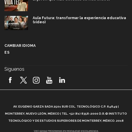
Aula Futura: transformar la experiencia educativa
(video)
Más que un festival cultural: así es la magia de
VIBRART 2026 (video)
CAMBIAR IDIOMA
ES
Javier Guzmán: investigación con impacto social
(video)
Síguenos
¡México, en el top del mundial de robótica FIRST
2026! (video)
Vida Tec: Pasión, disciplina y básquetbol, con Gael
Adame (video)
A
AV. EUGENIO GARZA SADA 2501 SUR COL. TECNOLÓGICO C.P. 64849 |
L
¿Cómo es el Modelo Educativo Tec? (video)
MONTERREY, NUEVO LEÓN, MÉXICO | TEL. +52 (81) 8358-2000 D.R.© INSTITUTO
TECNOLÓGICO Y DE ESTUDIOS SUPERIORES DE MONTERREY, MÉXICO. 2018
Vida Tec: Feminismo e Inteligencia Artificial, Paola
*DEC-520912 PROGRAMAS EN MODALIDAD ESCOLARIZADA.