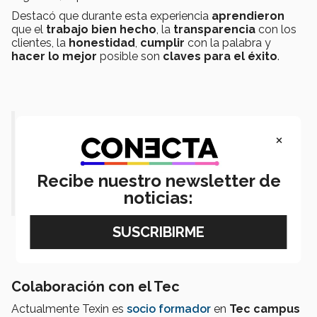
Destacó que durante esta experiencia
aprendieron
que el
trabajo bien hecho
, la
transparencia
con los
clientes, la
honestidad
,
cumplir
con la palabra y
hacer lo mejor
posible son
claves para el éxito
.
“Desde niño he estado cosiendo ropa,
×
cargando rollos de tela, contando
botones en el almacén y surtiendo
Recibe nuestro newsletter de
pedidos”.
noticias:
Colaboración con el Tec
Actualmente Texin es
s
ocio formador
en
Tec campus