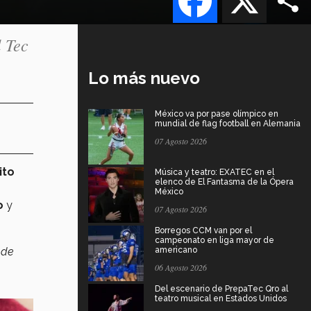
l Tec
Lo más nuevo
México va por pase olímpico en
mundial de flag football en Alemania
07 Agosto 2026
ito
Música y teatro: EXATEC en el
elenco de El Fantasma de la Ópera
México
o
y
07 Agosto 2026
Borregos CCM van por el
campeonato en liga mayor de
 de
americano
06 Agosto 2026
Del escenario de PrepaTec Qro al
teatro musical en Estados Unidos