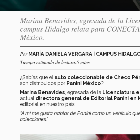
Marina Benavides, egresada de la Lice
campus Hidalgo relata para CONECTA lo
México.
Por
MARÍA DANIELA VERGARA | CAMPUS HIDALG
Tiempo estimado de lectura:5 mins
¿Sabías que el
auto coleccionable de Checo Pé
son distribuidos por
Panini México
?
Marina Benavides
, egresada de la
Licenciatura e
actual
directora general de Editorial Panini en
editorial en nuestro país.
“A mí me gusta hablar de Panini como un vehículo que
colecciones."