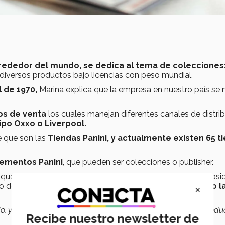
lrededor del mundo, se dedica al tema de colecciones
 diversos productos bajo licencias con peso mundial.
l de 1970,
Marina explica que la empresa en nuestro país se
os de venta
los cuales manejan diferentes canales de distrib
ipo Oxxo o Liverpool.
 que son las
Tiendas Panini, y
actualmente existen 65 t
lementos Panini
, que pueden ser colecciones o publisher.
jo que existe detrás de cada uno de los productos que se posi
to debido a que
se trabaja bajo licencias, manteniendo l
×
do, y nosotros comenzamos la distribución relacionada al produ
Recibe nuestro newsletter de