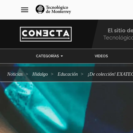
Pasar
navegación
menu
al
principal
contenido
principal
El sitio d
Tecnológic
Menu
CATEGORÍAS
VIDEOS
Comunidad
Noticias
Hidalgo
Educación
¡De colección! EXATE