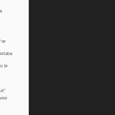
 a
 se
 estaba
o, te
s
r.”
pasa