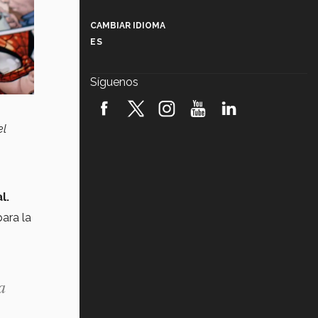
Más que un festival cultural: así es
la magia de VIBRART 2026 (video)
CAMBIAR IDIOMA
ES
Javier Guzmán: investigación con
impacto social (video)
Síguenos
¡México, en el top del mundial de
robótica FIRST 2026! (video)
el
Vida Tec: Pasión, disciplina y
básquetbol, con Gael Adame
(video)
¿Cómo es el Modelo Educativo
al.
Tec? (video)
ara la
Vida Tec: Feminismo e Inteligencia
Artificial, Paola Ricaurte (video)
a