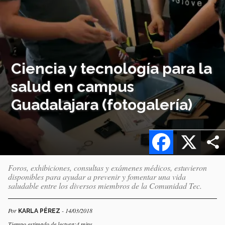
Ciencia y tecnología para la
salud en campus
Guadalajara (fotogalería)
Facebook
X
Foros, exhibiciones, consultas y exámenes médicos, estuvieron
disponibles para ayudar a prevenir y fomentar una vida
saludable entre los diversos miembros de la Comunidad Tec.
Por
- 14/03/2018
KARLA PÉREZ
Tiempo estimado de lectura:4 mins