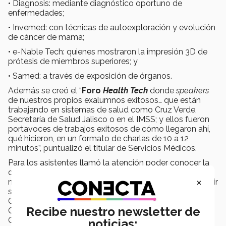
• Diagnosis: mediante diagnóstico oportuno de
enfermedades;
• Invemed: con técnicas de autoexploración y evolución
de cáncer de mama;
• e-Nable Tech: quienes mostraron la impresión 3D de
prótesis de miembros superiores; y
• Samed: a través de exposición de órganos.
Además se creó el “
Foro
Health Tech
donde
speakers
de nuestros propios exalumnos exitosos… que están
trabajando en sistemas de salud como Cruz Verde,
Secretaría de Salud Jalisco o en el IMSS; y ellos fueron
portavoces de trabajos exitosos de cómo llegaron ahí,
qué hicieron, en un formato de charlas de 10 a 12
minutos”, puntualizó el titular de Servicios Médicos.
Para los asistentes llamó la atención poder conocer la
diversidad de proyectos que se gestaron dentro de
×
nuestra casa de estudios y se encuentran en vías de salir
su consumo al público. Tal es el caso de las galletas
Gritcha o los chocolates Quick Brain. Como comentó
Recibe nuestro newsletter de
Casandra Guerrero López, estudiantes de Prepa Tec
Guadalajara, quien puntualizó: “el área de
noticias: