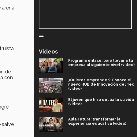
e arena
truista
Videos
Programa enlace: para llevar a tu
empresa al siguiente nivel (video)
ón de
ca con
¿Quieres emprender? Conoce el
nuevo HUB de Innovación del Tec
(video)
El joven que hizo del baile su vida
(video)
ngre
Aula Futura: transformar la
experiencia educativa (video)
e salve