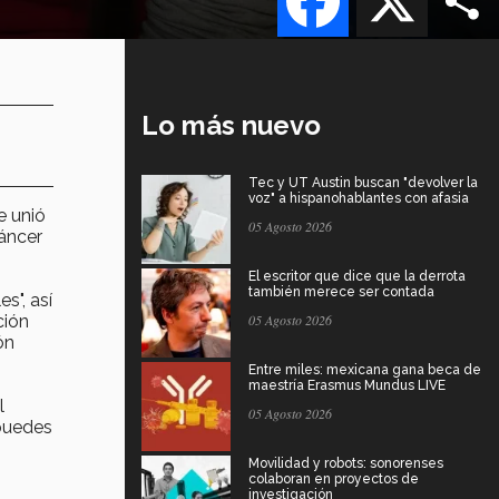
Lo más nuevo
Tec y UT Austin buscan "devolver la
voz" a hispanohablantes con afasia
e unió
05 Agosto 2026
cáncer
El escritor que dice que la derrota
también merece ser contada
s", así
ción
05 Agosto 2026
ón
Entre miles: mexicana gana beca de
maestría Erasmus Mundus LIVE
l
05 Agosto 2026
 puedes
Movilidad y robots: sonorenses
colaboran en proyectos de
investigación