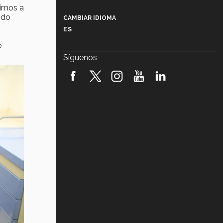
Más que un festival cultural: así es
nimos a
la magia de VIBRART 2026 (video)
ndo
CAMBIAR IDIOMA
ES
Javier Guzmán: investigación con
impacto social (video)
e
Síguenos
¡México, en el top del mundial de
robótica FIRST 2026! (video)
Vida Tec: Pasión, disciplina y
básquetbol, con Gael Adame
(video)
¿Cómo es el Modelo Educativo
Tec? (video)
Vida Tec: Feminismo e Inteligencia
Artificial, Paola Ricaurte (video)