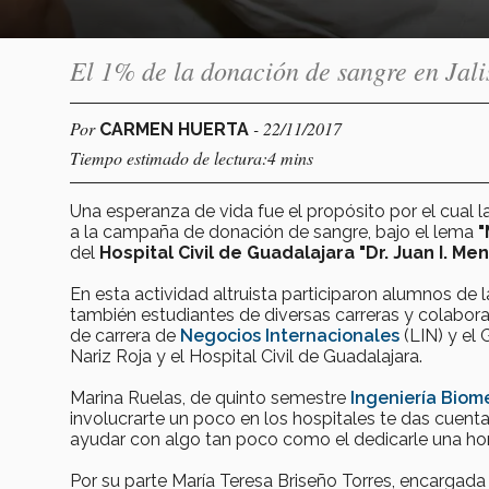
El 1% de la donación de sangre en Jalis
Por
- 22/11/2017
CARMEN HUERTA
Tiempo estimado de lectura:4 mins
Una esperanza de vida fue el propósito por el cual
a la campaña de donación de sangre, bajo el lema
"
del
Hospital Civil de Guadalajara "Dr. Juan I. M
En esta actividad altruista participaron alumnos de l
también estudiantes de diversas carreras y colabora
de carrera de
Negocios Internacionales
(LIN) y el 
Nariz Roja y el Hospital Civil de Guadalajara.
Marina Ruelas, de quinto semestre
Ingeniería Biom
involucrarte un poco en los hospitales te das cuen
ayudar con algo tan poco como el dedicarle una hora
Por su parte María Teresa Briseño Torres, encargada 