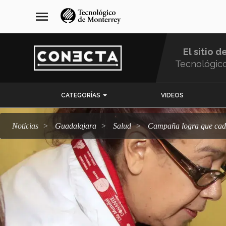
Pasar
navegación
menu
al
principal
contenido
principal
El sitio d
Tecnológic
Menu
CATEGORÍAS
VIDEOS
Comunidad
Noticias
Guadalajara
salud
Campaña logra que cad