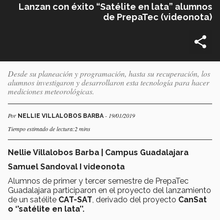
Lanzan con éxito “Satélite en lata” alumnos
de PrepaTec (videonota)
Desde su planeación y programación, hasta su recuperación, los
alumnos investigaron y desarrollaron esta tecnología para hacer
mediciones meteorológicas.
Por
- 19/01/2019
NELLIE VILLALOBOS BARBA
Tiempo estimado de lectura:2 mins
Nellie Villalobos Barba | Campus Guadalajara
Samuel Sandoval I videonota
Alumnos de primer y tercer semestre de PrepaTec
Guadalajara participaron en el proyecto del lanzamiento
de un satélite
CAT-SAT
, derivado del proyecto
CanSat
o ‘’satélite en lata’’.