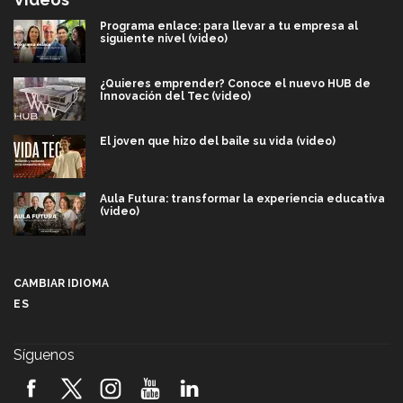
Programa enlace: para llevar a tu empresa al
siguiente nivel (video)
¿Quieres emprender? Conoce el nuevo HUB de
Innovación del Tec (video)
El joven que hizo del baile su vida (video)
Aula Futura: transformar la experiencia educativa
(video)
Más que un festival cultural: así es la magia de
VIBRART 2026 (video)
CAMBIAR IDIOMA
ES
Javier Guzmán: investigación con impacto social
(video)
Síguenos
¡México, en el top del mundial de robótica FIRST
2026! (video)