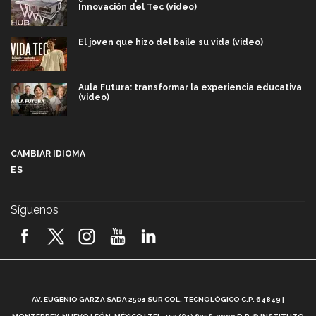
Innovación del Tec (video)
El joven que hizo del baile su vida (video)
Aula Futura: transformar la experiencia educativa
(video)
Más que un festival cultural: así es la magia de
VIBRART 2026 (video)
CAMBIAR IDIOMA
ES
Javier Guzmán: investigación con impacto social
(video)
Síguenos
¡México, en el top del mundial de robótica FIRST
2026! (video)
Vida Tec: Pasión, disciplina y básquetbol, con Gael
Adame (video)
A
AV. EUGENIO GARZA SADA 2501 SUR COL. TECNOLÓGICO C.P. 64849 |
L
¿Cómo es el Modelo Educativo Tec? (video)