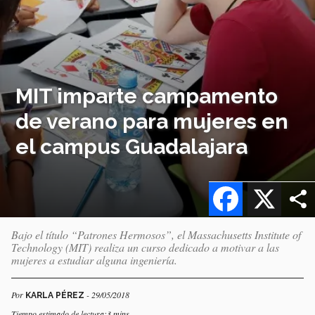
MIT imparte campamento
de verano para mujeres en
el campus Guadalajara
Facebook
X
Bajo el título “Patrones Hermosos”, el Massachusetts Institute of
Technology (MIT) realiza un curso dedicado a motivar a las
mujeres a estudiar alguna ingeniería.
Por
- 29/05/2018
KARLA PÉREZ
Tiempo estimado de lectura:3 mins