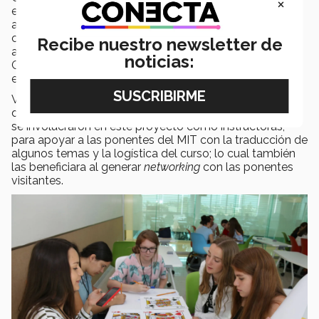
×
esperaba la asistencia de 100 jóvenes, al cierre se llegó
al cupo máximo de
205 alumnas inscritas
y quedaron
cerca de una decena de chicas en lista de espera. El
Recibe nuestro newsletter de
alcance se logró más allá de la Zona Metropolitana de
noticias:
Guadalajara y se recibirán participantes de otros
estados como Tepic, Zacatecas, Michoacán y Colima.
Varias alumnas que actualmente estudian alguna de las
diversas ingenierías que oferta el campus Guadalajara,
se involucraron en este proyecto como instructoras,
para apoyar a las ponentes del MIT con la traducción de
algunos temas y la logística del curso; lo cual también
las beneficiara al generar
networking
con las ponentes
visitantes.