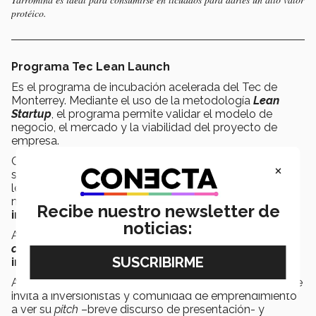
protéico.
Programa Tec Lean Launch
Es el programa de incubación acelerada del Tec de
Monterrey. Mediante el uso de la metodología
Lean
Startup
, el programa permite validar el modelo de
negocio, el mercado y la viabilidad del proyecto de
empresa.
Con esta metodología se puede llevar el proyecto al
×
siguiente nivel en un plazo de 5 meses. En ese tiempo
los emprendedores tienen acceso a 24 horas de
mentorías por parte de una red de
mentores de alto
Recibe nuestro newsletter de
impacto.
noticias:
Además, tienen acceso a un espacio de trabajo en el
coworking space
de la
Zona de Emprendimiento
innovador (Zona Ei)
.
Al finalizar el programa se realiza el
DEMO day
donde se
invita a inversionistas y comunidad de emprendimiento
a ver su
pitch
–breve discurso de presentación- y