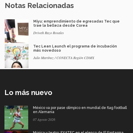
Notas Relacionadas
Miyu: emprendimiento de egresadas Tec que
trae la belleza desde Corea
Driveth Razo Rosales
Tec Lean Launch el programa de incubación
más novedoso
Julio Martínez / CONECTA Región CDMX
Lo más nuevo
México va por pase olímpico en mundial de flag football
en Alemania
07 Agosto 2026
Música y teatro: EXATEC en el elenco de El Fantasma