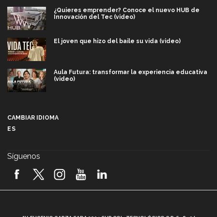
¿Quieres emprender? Conoce el nuevo HUB de
Innovación del Tec (video)
El joven que hizo del baile su vida (video)
Aula Futura: transformar la experiencia educativa
(video)
Más que un festival cultural: así es la magia de
VIBRART 2026 (video)
CAMBIAR IDIOMA
ES
Javier Guzmán: investigación con impacto social
(video)
Síguenos
¡México, en el top del mundial de robótica FIRST
2026! (video)
Vida Tec: Pasión, disciplina y básquetbol, con Gael
Adame (video)
A