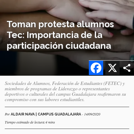
Toman protesta alumnos
Tec: Importancia de la
participación ciudadana
Facebook
X
Sociedades de Alumnos, Federación de Estudiantes (FETEC) y
miembros de programas de Liderazgo o representantes
deportivos o culturales del campus Guadalajara reafirmaron su
compromiso con sus labores estudiantiles.
Por
- 14/09/2020
ALDAIR NAVA | CAMPUS GUADALAJARA
Tiempo estimado de lectura:4 mins