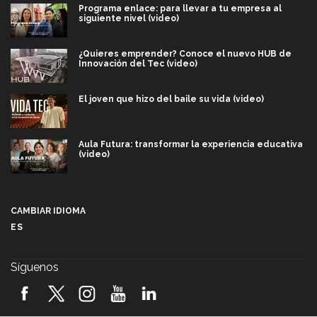
Programa enlace: para llevar a tu empresa al
siguiente nivel (video)
¿Quieres emprender? Conoce el nuevo HUB de
Innovación del Tec (video)
El joven que hizo del baile su vida (video)
Aula Futura: transformar la experiencia educativa
(video)
Más que un festival cultural: así es la magia de
VIBRART 2026 (video)
CAMBIAR IDIOMA
ES
Javier Guzmán: investigación con impacto social
(video)
Síguenos
¡México, en el top del mundial de robótica FIRST
2026! (video)