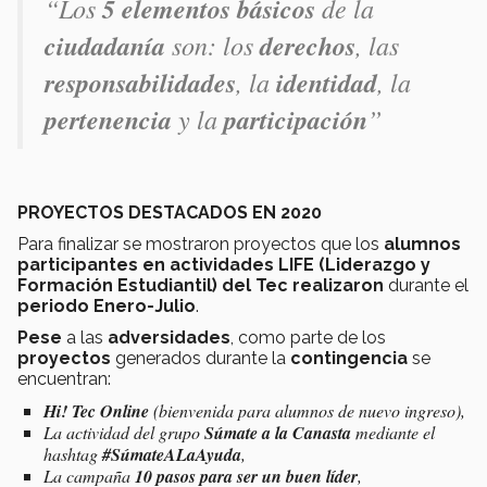
“Los
5 elementos básicos
de la
ciudadanía
son: los
derechos
, las
responsabilidades
, la
identidad
, la
pertenencia
y la
participación
”
PROYECTOS DESTACADOS EN 2020
Para finalizar se mostraron proyectos que los
alumnos
participantes en actividades LIFE (Liderazgo y
Formación Estudiantil) del Tec
realizaron
durante el
periodo Enero-Julio
.
Pese
a las
adversidades
, como parte de los
proyectos
generados durante la
contingencia
se
encuentran:
Hi! Tec Online
(bienvenida para alumnos de nuevo ingreso),
La actividad del grupo
Súmate a la Canasta
mediante el
hashtag
#SúmateALaAyuda
,
La campaña
10 pasos para ser un buen líder
,