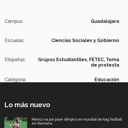
Campus:
Guadalajara
Escuelas:
Ciencias Sociales y Gobierno
Etiquetas:
Grupos Estudiantiles,
FETEC,
Toma
de protesta
Categoría:
Educación
Lo más nuevo
México va por pase olímpico en mundial de flag football
en Alemania