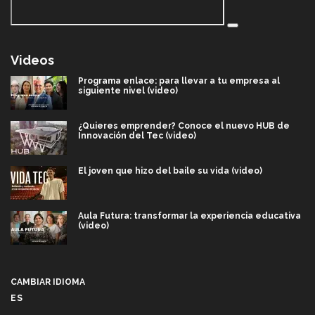
Videos
Programa enlace: para llevar a tu empresa al
siguiente nivel (video)
¿Quieres emprender? Conoce el nuevo HUB de
Innovación del Tec (video)
El joven que hizo del baile su vida (video)
Aula Futura: transformar la experiencia educativa
(video)
Más que un festival cultural: así es la magia de
VIBRART 2026 (video)
CAMBIAR IDIOMA
ES
Javier Guzmán: investigación con impacto social