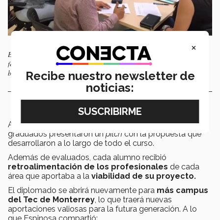
×
El Diplomado en "Fashion Marketing" inició de manera presencial en
febrero de este año y su transformación virtual permitió mayores
beneficios para los estudiantes.
Recibe nuestro newsletter de
noticias:
Ante los 6 jueces-profesores antes mencionados, los
graduados presentaron un
pitch
con la propuesta que
desarrollaron a lo largo de todo el curso.
Además de evaluados, cada alumno recibió
retroalimentación de los profesionales
de cada
área que aportaba a la
viabilidad de su proyecto.
El diplomado se abrirá nuevamente para
más campus
del Tec de Monterrey
, lo que traerá nuevas
aportaciones valiosas para la futura generación. A lo
que Espinosa compartió: