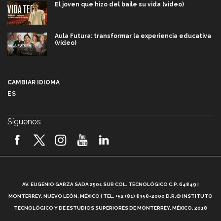
El joven que hizo del baile su vida (video)
Aula Futura: transformar la experiencia educativa
(video)
Más que un festival cultural: así es la magia de
VIBRART 2026 (video)
CAMBIAR IDIOMA
ES
Javier Guzmán: investigación con impacto social
(video)
Síguenos
¡México, en el top del mundial de robótica FIRST
2026! (video)
Vida Tec: Pasión, disciplina y básquetbol, con Gael
Adame (video)
A
AV. EUGENIO GARZA SADA 2501 SUR COL. TECNOLÓGICO C.P. 64849 |
L
¿Cómo es el Modelo Educativo Tec? (video)
MONTERREY, NUEVO LEÓN, MÉXICO | TEL. +52 (81) 8358-2000 D.R.© INSTITUTO
TECNOLÓGICO Y DE ESTUDIOS SUPERIORES DE MONTERREY, MÉXICO. 2018