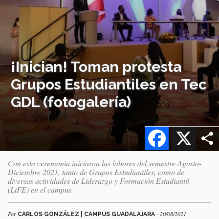
¡Inician! Toman protesta
Grupos Estudiantiles en Tec
GDL (fotogalería)
Facebook
X
Con esta ceremonia iniciaron las labores del semestre Agosto-
Diciembre 2021, tanto de Grupos Estudiantiles, como de
diversas actividades de Liderazgo y Formación Estudiantil
(LiFE) en el campus.
Por
- 20/08/2021
CARLOS GONZÁLEZ | CAMPUS GUADALAJARA