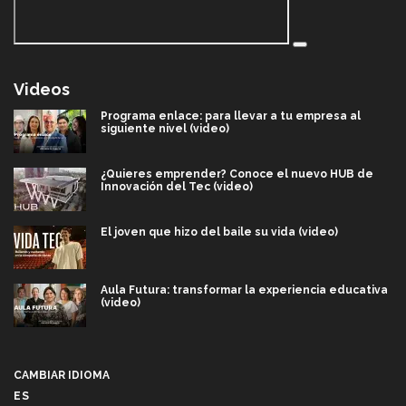
Videos
Programa enlace: para llevar a tu empresa al
siguiente nivel (video)
¿Quieres emprender? Conoce el nuevo HUB de
Innovación del Tec (video)
El joven que hizo del baile su vida (video)
Aula Futura: transformar la experiencia educativa
(video)
Más que un festival cultural: así es la magia de
VIBRART 2026 (video)
CAMBIAR IDIOMA
ES
Javier Guzmán: investigación con impacto social