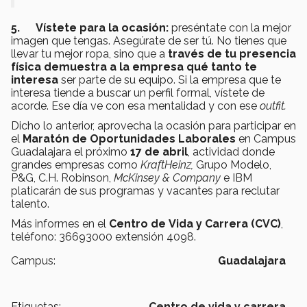
5.
Vístete para la ocasión:
preséntate con la mejor
imagen que tengas. Asegúrate de ser tú. No tienes que
llevar tu mejor ropa, sino que a
través de tu presencia
física demuestra a la empresa qué tanto te
interesa
ser parte de su equipo. Si la empresa que te
interesa tiende a buscar un perfil formal, vístete de
acorde. Ese día ve con esa mentalidad y con ese
outfit.
Dicho lo anterior, aprovecha la ocasión para participar en
el
Maratón de Oportunidades Laborales
en Campus
Guadalajara el próximo
17 de abril
, actividad donde
grandes empresas como
KraftHeinz,
Grupo Modelo,
P&G, C.H. Robinson,
McKinsey & Company
e IBM
platicarán de sus programas y vacantes para reclutar
talento.
Más informes en el
Centro de Vida y Carrera (CVC)
,
teléfono: 36693000 extensión 4098.
Campus:
Guadalajara
Etiquetas:
Centro de vida y carrera