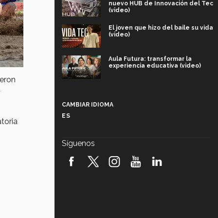
nuevo HUB de Innovación del Tec
(video)
El joven que hizo del baile su vida
(video)
Aula Futura: transformar la
experiencia educativa (video)
ieron
a
Más que un festival cultural: así es
la magia de VIBRART 2026 (video)
CAMBIAR IDIOMA
ES
atoria
Javier Guzmán: investigación con
impacto social (video)
Síguenos
¡México, en el top del mundial de
robótica FIRST 2026! (video)
Vida Tec: Pasión, disciplina y
básquetbol, con Gael Adame
(video)
¿Cómo es el Modelo Educativo