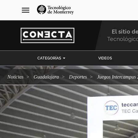
Pasar
navegación
menu
al
principal
contenido
principal
El sitio d
Tecnológic
Menu
CATEGORÍAS
VIDEOS
Comunidad
Noticias
Guadalajara
deportes
Juegos Intercampus 