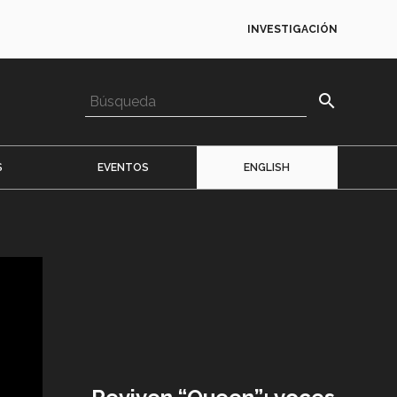
INVESTIGACIÓN
search
S
EVENTOS
ENGLISH