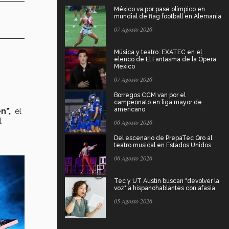
México va por pase olímpico en
mundial de flag football en Alemania
07 Agosto 2026
Música y teatro: EXATEC en el
elenco de El Fantasma de la Ópera
Mexico
07 Agosto 2026
Borregos CCM van por el
campeonato en liga mayor de
americano
n”,
el
l
06 Agosto 2026
Del escenario de PrepaTec Qro al
teatro musical en Estados Unidos
06 Agosto 2026
Tec y UT Austin buscan "devolver la
voz" a hispanohablantes con afasia
05 Agosto 2026