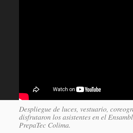
Despliegue de luces, vestuario, coreogr
disfrutaron los asistentes en el Ensam
PrepaTec Colima.