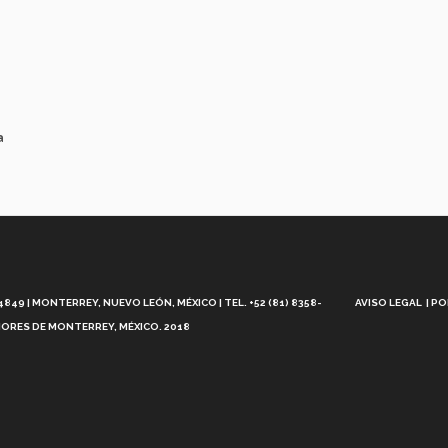
a
Aviso
Legal
49 | MONTERREY, NUEVO LEÓN, MÉXICO | TEL. +52 (81) 8358-
AVISO LEGAL
PO
ORES DE MONTERREY, MÉXICO. 2018