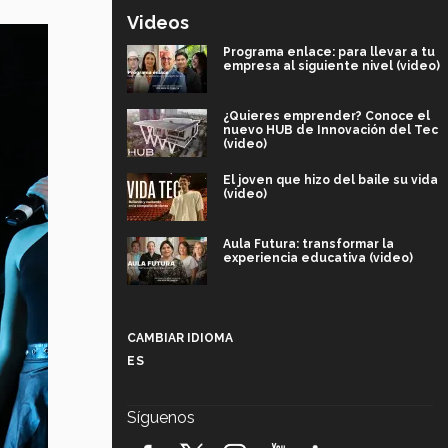
Videos
Programa enlace: para llevar a tu
empresa al siguiente nivel (video)
¿Quieres emprender? Conoce el
nuevo HUB de Innovación del Tec
(video)
El joven que hizo del baile su vida
(video)
Aula Futura: transformar la
experiencia educativa (video)
Más que un festival cultural: así es
la magia de VIBRART 2026 (video)
CAMBIAR IDIOMA
ES
Javier Guzmán: investigación con
impacto social (video)
Síguenos
¡México, en el top del mundial de