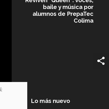
Reviven “Queen”: voces,
baile y música por
alumnos de PrepaTec
Colima
ck
Lo más nuevo