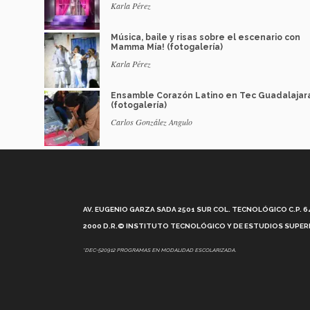
Karla Pérez
Música, baile y risas sobre el escenario con
Mamma Mía! (fotogalería)
Karla Pérez
Ensamble Corazón Latino en Tec Guadalajar
(fotogalería)
Carlos González Angulo
AV. EUGENIO GARZA SADA 2501 SUR COL. TECNOLÓGICO C.P. 648
2000 D.R.© INSTITUTO TECNOLÓGICO Y DE ESTUDIOS SUPERI
*DEC-520912 PROGRAMAS EN MODALIDAD ESCOLARIZADA.