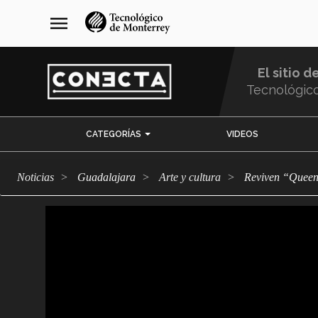
Pasar
navegación
menu
al
principal
contenido
principal
El sitio d
Tecnológic
Menu
CATEGORÍAS
VIDEOS
Comunidad
Noticias
Guadalajara
arte y cultura
Reviven “Quee