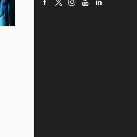
robótica FIRST 2026! (video)
Vida Tec: Pasión, disciplina y
básquetbol, con Gael Adame
(video)
¿Cómo es el Modelo Educativo
Tec? (video)
Vida Tec: Feminismo e Inteligencia
Artificial, Paola Ricaurte (video)