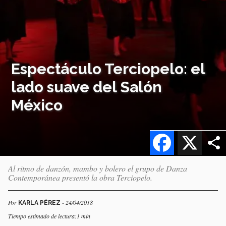
Espectáculo Terciopelo: el
lado suave del Salón
México
Facebook
X
Al ritmo de danzón, mambo y bolero el grupo de Danza
Contemporánea presentó la obra Terciopelo.
Por
- 24/04/2018
KARLA PÉREZ
Tiempo estimado de lectura:1 min