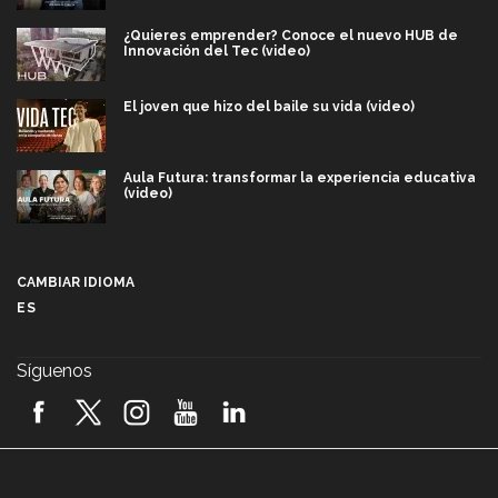
¿Quieres emprender? Conoce el nuevo HUB de
Innovación del Tec (video)
El joven que hizo del baile su vida (video)
Aula Futura: transformar la experiencia educativa
(video)
Más que un festival cultural: así es la magia de
VIBRART 2026 (video)
CAMBIAR IDIOMA
ES
Javier Guzmán: investigación con impacto social
(video)
Síguenos
¡México, en el top del mundial de robótica FIRST
2026! (video)
Vida Tec: Pasión, disciplina y básquetbol, con Gael
Adame (video)