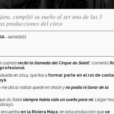
ra, cumplió su sueño al ser una de las 3
as producciones del circo
- 04/10/2022
ARA
bre cuando
recibí la llamada del Cirque du Soleil
”, comentó
R
profesional
.
raduada en 2014, que iba a
formar parte en el rol de cant
oyà
.
o me dió la noticia quedé en shock y
no podía ni llorar de la
que du Soleil
siempre había sido un sueño para mí
. Llegar ha
 subrayó.
e encuentra
en la Riviera Maya
, en esta producción que
se