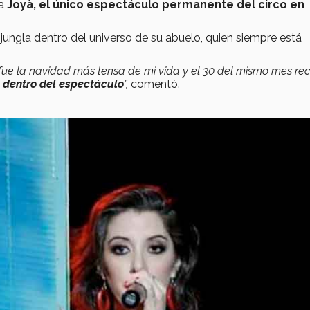
a
Joyà, el único espectáculo permanente del circo en
jungla dentro del universo de su abuelo, quien siempre está
 fue la navidad más tensa de mi vida y el 30 del mismo mes reci
 dentro del espectáculo
”,
comentó.