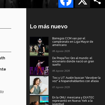
Lo más nuevo
Borregos CCM van por el
campeonato en Liga Mayor de
americano
06 Agosto 2026
uth
De PrepaTec Qro al mundo: el
escenario donde nació un gran
sueño
ante
06 Agosto 2026
Tec y UT Austin buscan "devolver la
voz" a hispanohablantes con afasia
05 Agosto 2026
sta
En la ONU: mexicana y EXATEC
representó en Nueva York a la
juventud