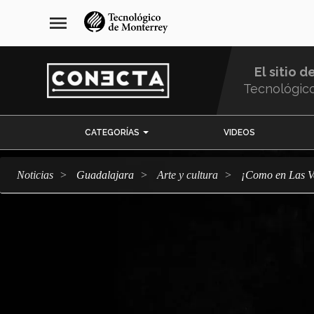
Pasar
navegación
menu
al
principal
contenido
principal
El sitio d
Tecnológic
Menu
CATEGORÍAS
VIDEOS
Comunidad
Noticias
Guadalajara
arte y cultura
¡Como en Las 