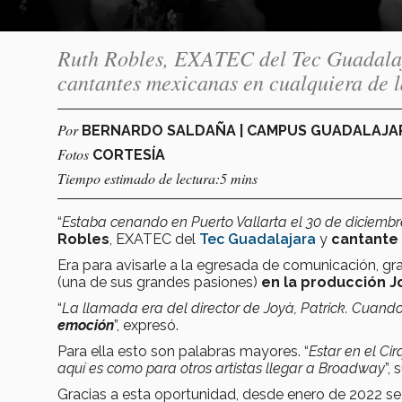
Ruth Robles, EXATEC del Tec Guadalaja
cantantes mexicanas en cualquiera de l
Por
BERNARDO SALDAÑA | CAMPUS GUADALAJ
Fotos
CORTESÍA
Tiempo estimado de lectura:5 mins
“
Estaba cenando en Puerto Vallarta el 30 de diciem
Robles
, EXATEC del
Tec Guadalajara
y
cantante 
Era para avisarle a la egresada de comunicación, g
(una de sus grandes pasiones)
en la producción J
“
La llamada era del director de Joyà, Patrick. Cuand
emoción
”, expresó.
Para ella esto son palabras mayores. “
Estar en el Cir
aquí es como para otros artistas llegar a Broadway
”,
Gracias a esta oportunidad, desde enero de 2022 s