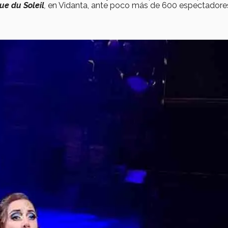
ue du Soleil
,
en Vidanta, ante poco más de 600 espectadore