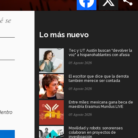
é se
Lo más nuevo
Tec y UT Austin buscan "devolver la
voz" a hispanohablantes con afasia
05 Agosto 2026
El escritor que dice que la derrota
también merece ser contada
05 Agosto 2026
Entre miles: mexicana gana beca de
maestría Erasmus Mundus LIVE
dentro
05 Agosto 2026
Movilidad y robots: sonorenses
colaboran en proyectos de
investigación