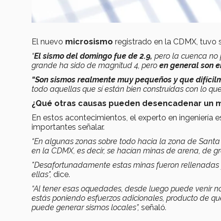
El nuevo
microsismo
registrado en la CDMX, tuvo s
“
El sismo del domingo fue de 2.9,
pero la cuenca no 
grande ha sido de magnitud 4, pero
en general son e
“Son sismos realmente muy pequeños y que difícil
todo aquellas que sí están bien construidas
con lo qu
¿Qué otras causas pueden desencadenar un 
En estos acontecimientos, el experto en ingeniería 
importantes señalar.
“En algunas zonas sobre todo hacia la zona de Santa F
en la CDMX, es decir, se hacían minas de arena, de gra
"Desafortunadamente estas minas fueron rellenadas
ellas",
dice.
“Al tener esas oquedades, desde luego puede venir n
estás poniendo esfuerzos adicionales, producto de que
puede generar sismos locales”,
señaló
.