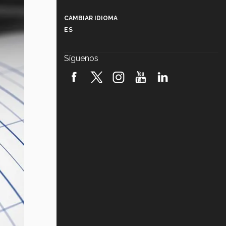
Más que un festival cultural: así es
la magia de VIBRART 2026 (video)
CAMBIAR IDIOMA
ES
Javier Guzmán: investigación con
impacto social (video)
Síguenos
¡México, en el top del mundial de
robótica FIRST 2026! (video)
Vida Tec: Pasión, disciplina y
básquetbol, con Gael Adame
(video)
¿Cómo es el Modelo Educativo
Tec? (video)
Vida Tec: Feminismo e Inteligencia
Artificial, Paola Ricaurte (video)