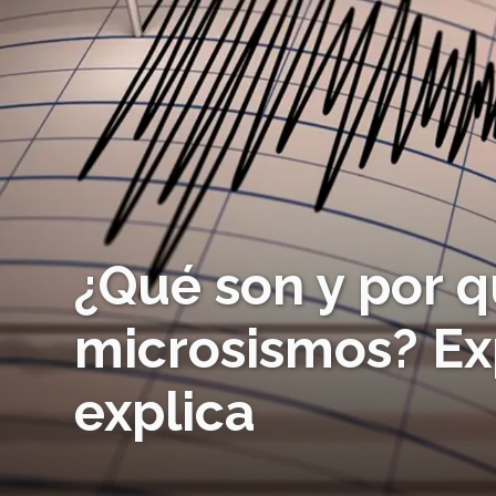
¿Qué son y por 
microsismos? Exp
explica