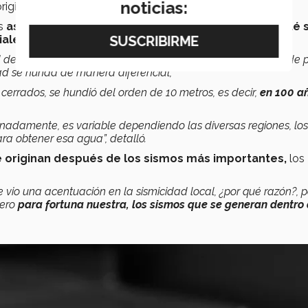
noticias:
iginan los sismos.
os
asentamientos diferenciales
que tiene la CDMX.
¿Qué 
iales?
de México se la sacamos a la Ciudad de México, es decir, de 
d se hunda de manera diferencial,
cerrados, se hundió del orden de 10 metros, es decir,
en 100 añ
nadamente, es variable dependiendo las diversas regiones, los
ra obtener esa agua”, detalló.
e originan después de los sismos más importantes,
los
e vio una acentuación en la sismicidad local, ¿por qué razón?, 
pero
para fortuna nuestra, los sismos que se generan dentro 