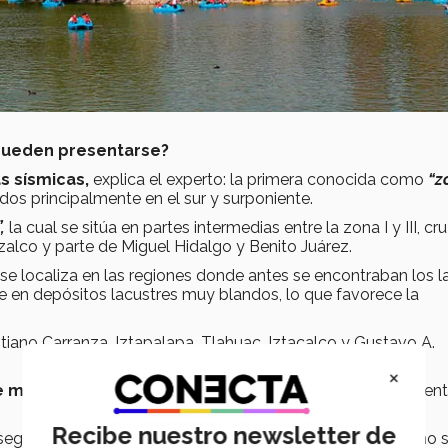
pueden presentarse?
s sísmicas,
explica el experto: la primera conocida como
“z
os principalmente en el sur y surponiente.
,
la cual se sitúa en partes intermedias entre la zona I y III, cr
lco y parte de Miguel Hidalgo y Benito Juárez.
se localiza en las regiones donde antes se encontraban los 
e en depósitos lacustres muy blandos, lo que favorece la
ano Carranza, Iztapalapa, Tlahuac, Iztacalco y Gustavo A.
×
e muchas fuentes que la originan,
pero fundamentalmente
Recibe nuestro newsletter de
 según el experto, son
las fallas geológicas,
que si bien no 