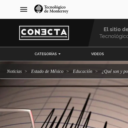
Pasar
navegación
menu
al
principal
contenido
principal
El sitio d
Tecnológic
Menu
CATEGORÍAS
VIDEOS
Comunidad
Noticias
Estado de México
Educación
¿Qué son y 