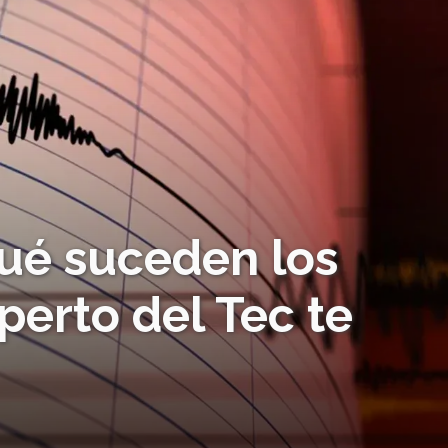
qué suceden los
erto del Tec te