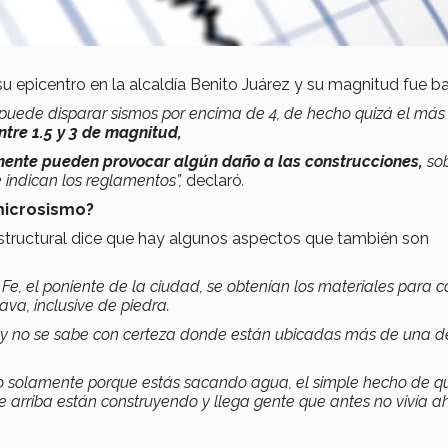
u epicentro en la alcaldía Benito Juárez y su magnitud fue ba
puede disparar sismos por encima de 4, de hecho quizá el más
ntre 1.5 y 3 de magnitud,
mente pueden provocar algún daño a las construcciones,
so
e indican los reglamentos
”,
declaró
.
microsismo?
estructural dice que hay algunos aspectos que también son
e, el poniente de la ciudad, se obtenían los materiales para co
va, inclusive de piedra.
 y no se sabe con certeza donde están ubicadas más de una d
o solamente porque estás sacando agua, el simple hecho de q
 arriba están construyendo y llega gente que antes no vivía ah