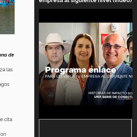
empresa al siguiente nivel (video)
ona de
uza las
lagos
 cita
son