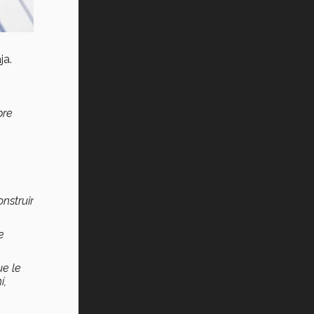
ja.
bre
nstruir
e
ue le
í,