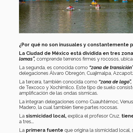
¿Por qué no son inusuales y constantemente 
La Ciudad de México está dividida en tres zona
lomas”,
comprende terrenos firmes y rocosos, ubicad
La segunda, es conocida como
“zona de transición”
delegaciones Álvaro Obregón, Cuajimalpa, Azcapotza
La tercera, también conocida como
“zona de lago”,
de Texcoco y Xochimilco. Este tipo de suelo consist
amplificación de las ondas sísmicas.
La integran delegaciones como Cuauhtémoc, Venusti
Madero, la cual también tiene partes rocosas.
La
sismicidad local,
explica el profesor Cruz,
tien
a tres...
La
primera fuente
que origina la sismicidad local,