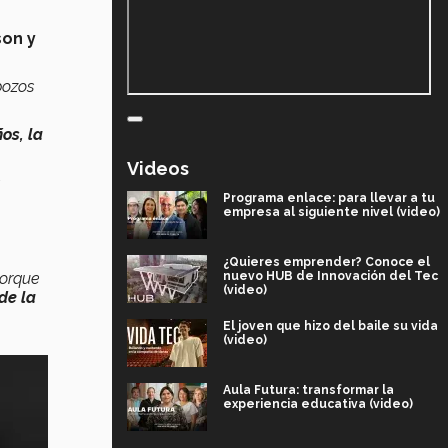
son y
pozos
os, la
Videos
Programa enlace: para llevar a tu
empresa al siguiente nivel (video)
¿Quieres emprender? Conoce el
nuevo HUB de Innovación del Tec
porque
(video)
de la
El joven que hizo del baile su vida
(video)
Aula Futura: transformar la
experiencia educativa (video)