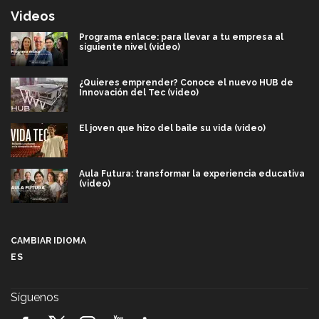
Videos
Programa enlace: para llevar a tu empresa al
siguiente nivel (video)
¿Quieres emprender? Conoce el nuevo HUB de
Innovación del Tec (video)
El joven que hizo del baile su vida (video)
Aula Futura: transformar la experiencia educativa
(video)
Más que un festival cultural: así es la magia de
VIBRART 2026 (video)
CAMBIAR IDIOMA
ES
Javier Guzmán: investigación con impacto social
(video)
Síguenos
¡México, en el top del mundial de robótica FIRST