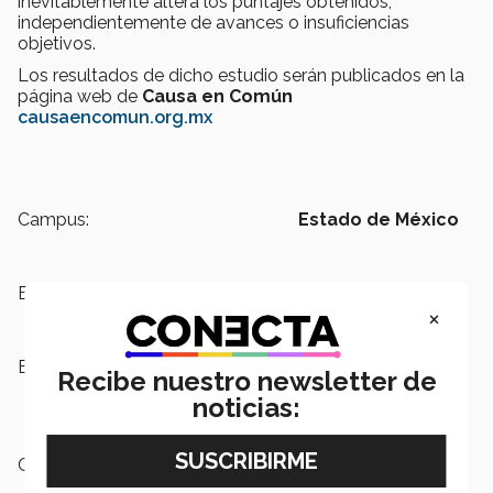
inevitablemente altera los puntajes obtenidos,
independientemente de avances o insuficiencias
objetivos.
Los resultados de dicho estudio serán publicados en la
página web de
Causa en Común
causaencomun.org.mx
Campus:
Estado de México
Escuelas:
Humanidades y Educación
×
Etiquetas:
Causa en Común,
INDEPOL,
Recibe nuestro newsletter de
SAIMEX,
Ética, Profesión y
noticias:
Ciudadanía
Categoría:
Educación