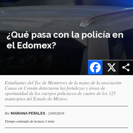
¿Qué pasa con la policía en
el Edomex?
Facebook
X
Estudiantes del Tec de Monterrey de la mano de la asociación
Causa en Común detectaron las fortalezas y áreas de
oportunidad de los cuerpos policiacos de cuatro de los 125
municipios del Estado de México.
Por
- 23/05/2019
MARIANA PERALES
Tiempo estimado de lectura:3 mins