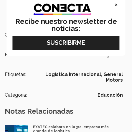
Wayne State University
×
Weber State University
West Virginia University
Recibe nuestro newsletter de
Western Michigan University
noticias:
Campus:
Estado de México
Escuelas:
Negocios
Etiquetas:
Logística Internacional,
General
Motors
Categoría:
Educación
Notas Relacionadas
EXATEC colabora en la 3ra. empresa más
grande de logística