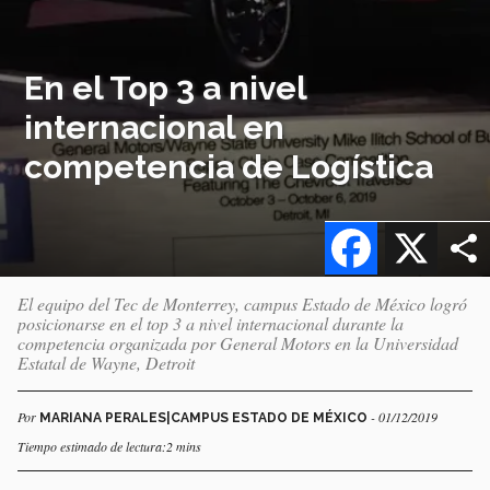
En el Top 3 a nivel
internacional en
competencia de Logística
Facebook
X
El equipo del Tec de Monterrey, campus Estado de México logró
posicionarse en el top 3 a nivel internacional durante la
competencia organizada por General Motors en la Universidad
Estatal de Wayne, Detroit
Por
- 01/12/2019
MARIANA PERALES|CAMPUS ESTADO DE MÉXICO
Tiempo estimado de lectura:2 mins