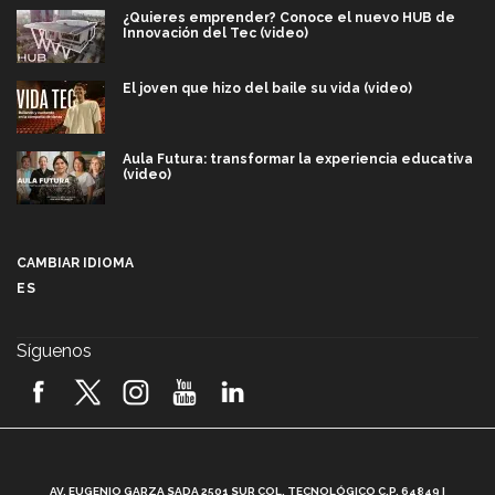
¿Quieres emprender? Conoce el nuevo HUB de
Innovación del Tec (video)
El joven que hizo del baile su vida (video)
Aula Futura: transformar la experiencia educativa
(video)
Más que un festival cultural: así es la magia de
VIBRART 2026 (video)
CAMBIAR IDIOMA
ES
Javier Guzmán: investigación con impacto social
(video)
Síguenos
¡México, en el top del mundial de robótica FIRST
2026! (video)
Vida Tec: Pasión, disciplina y básquetbol, con Gael
Adame (video)
A
AV. EUGENIO GARZA SADA 2501 SUR COL. TECNOLÓGICO C.P. 64849 |