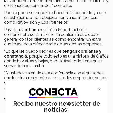
lanzándome al ruedo, irme directamente con el cliente y
convencerlos con mi idea” comentó.
Poco a poco se empezó a hacer más conocido ya que
en este tiempo, ha trabajado con varios influencers,
como RayoVisión y Los Polinesios.
Para finalizar,
Luna
resaltó la importancia de
comprometerse al máximo, la confianza que debes
generar con los clientes así como encontrar un extra
que te ayude a diferenciarte de las demás empresas.
“Lo que les puedo decir es que
tengan confianza y
constancia,
porque todo esto es una historia de 8 años
donde hay altas y bajas, pero al final todo tiene que ir
sumando hacia arriba.
“Si ustedes salen de esta conferencia con alguna idea
que les sirva realmente para ustedes emprender, yo con
eso me doy por bien servido”, puntualizó Daniel.
×
*fotos Worales
Campus:
Estado de México
Recibe nuestro newsletter de
noticias: