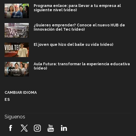
Programa enlace: para llevar a tu empresa al
siguiente nivel (video)
¿Quieres emprender? Conoce el nuevo HUB de
Innovación del Tec (video)
El joven que hizo del baile su vida (video)
Aula Futura: transformar la experiencia educativa
(video)
Más que un festival cultural: así es la magia de
VIBRART 2026 (video)
CAMBIAR IDIOMA
ES
Javier Guzmán: investigación con impacto social
(video)
Síguenos
¡México, en el top del mundial de robótica FIRST
2026! (video)