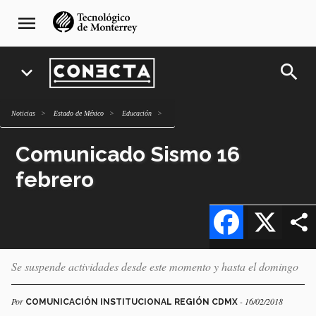
Pasar
navegación
menu
al
principal
contenido
principal
search
expand_more
Noticias
Estado de México
Educación
Comunicado Sismo 16
febrero
Facebook
X
Se suspende actividades desde este momento y hasta el domingo
Por
- 16/02/2018
COMUNICACIÓN INSTITUCIONAL REGIÓN CDMX