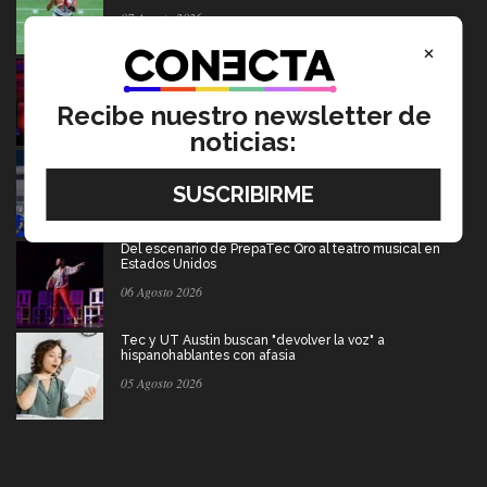
07 Agosto 2026
×
Música y teatro: EXATEC en el elenco de El Fantasma
de la Ópera México
Recibe nuestro newsletter de
07 Agosto 2026
noticias:
Borregos CCM van por el campeonato en liga mayor de
americano
06 Agosto 2026
Del escenario de PrepaTec Qro al teatro musical en
Estados Unidos
06 Agosto 2026
Tec y UT Austin buscan "devolver la voz" a
hispanohablantes con afasia
05 Agosto 2026